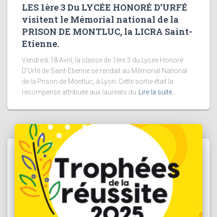
LES 1ère 3 Du LYCÉE HONORÉ D’URFÉ
visitent le Mémorial national de la
PRISON DE MONTLUC, la LICRA Saint-
Etienne.
Vendredi 18 Avril, la classe de 1ère 3 du Lycée Honoré
D’Urfé de Saint-Etienne se rendait au Mémorial National
de la Prison de Montluc, à Lyon. Cette sortie était la
récompense attribuée aux lauréats du
Lire la suite…