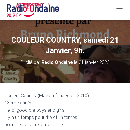
D
É
P
L
I
COULEUR COUNTRY, samedi 21
E
R
Janvier, 9h.
L
A
Publié par
Radio Ondaine
le
21 janvier 2023
N
A
V
I
G
A
Couleur Country (Maison fondée en 2010)
T
13ème année
I
O
Hello, good ole boys and girls !
N
Il y a un temps pour rire et un temps
pour pleurer ceux qu’on aime. En