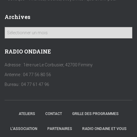
Archives
A
r
c
h
RADIO ONDAINE
i
v
Adresse : 1ère rue Le Corbusier, 42700 Firminy
e
Antenne : 04 77 56 80 56
s
Bureau : 04 77 61 47 96
ATELIERS
CONTACT
GRILLE DES PROGRAMMES
L’ASSOCIATION
PARTENAIRES
RADIO ONDAINE ET VOUS