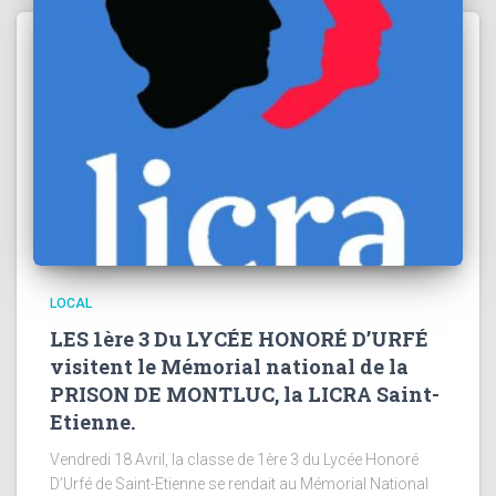
LOCAL
LES 1ère 3 Du LYCÉE HONORÉ D’URFÉ
visitent le Mémorial national de la
PRISON DE MONTLUC, la LICRA Saint-
Etienne.
Vendredi 18 Avril, la classe de 1ère 3 du Lycée Honoré
D’Urfé de Saint-Etienne se rendait au Mémorial National