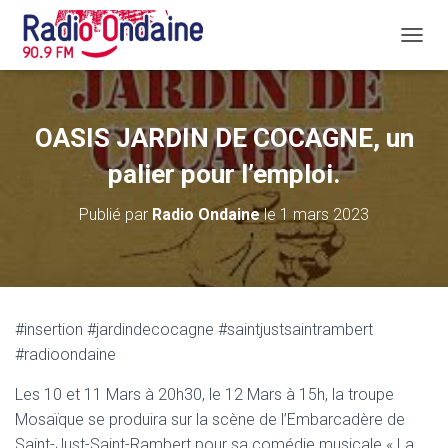
D
É
P
L
I
OASIS JARDIN DE COCAGNE, un
E
R
palier pour l’emploi.
L
A
Publié par
Radio Ondaine
le
1 mars 2023
N
A
V
I
G
A
#insertion #jardindecocagne #saintjustsaintrambert
T
#radioondaine
I
O
N
Les 10 et 11 Mars à 20h30, le 12 Mars à 15h, la troupe
Mosaïque se produira sur la scène de l’Embarcadère de
Saint-Just-Saint-Rambert pour sa comédie musicale « La