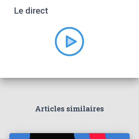
e
Le direct
r
c
h
e
r
:
Articles similaires