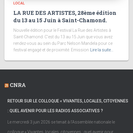
LOCAL
LA RUE DES ARTISTES, 28ème édition
du 13 au 15 Juin à Saint-Chamond.
Nouvelle édition pour le Festival La Rue des Artistes à
Saint-Chamond. C’est du 13 au 15 Juin que vous avez
rendez-vous au sein du Parc Nelson Mandela pour ce
festival engagé et de proximité. Emission
Lire la suite…
CNRA
RETOUR SUR LE COLLOQUE « VIVANTES, LOCALES, CITOYENNES
: QUEL AVENIR POUR LES RADIOS ASSOCIATIVES ?
Le mercredi 3 juin 2026 se tenait à l’Assemblée nationale le
colloque « Vivantes, locales, citoyennes : quel avenir pour