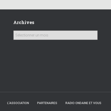
Archives
A
r
c
h
i
v
e
s
L’ASSOCIATION
PARTENAIRES
RADIO ONDAINE ET VOUS