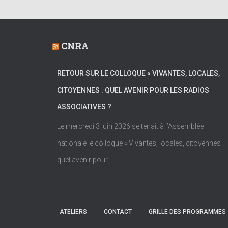
CNRA
RETOUR SUR LE COLLOQUE « VIVANTES, LOCALES,
CITOYENNES : QUEL AVENIR POUR LES RADIOS
ASSOCIATIVES ?
Le mercredi 3 juin 2026 se tenait à l’Assemblée
nationale le colloque « Vivantes, locales, citoyennes :
quel avenir pour
ATELIERS
CONTACT
GRILLE DES PROGRAMMES