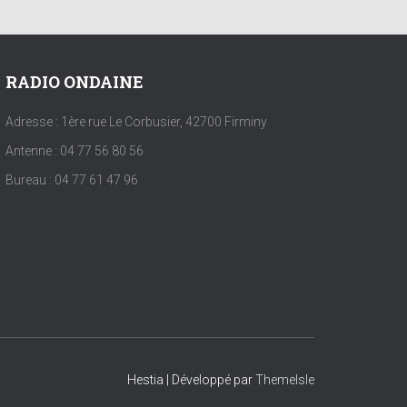
RADIO ONDAINE
Adresse : 1ère rue Le Corbusier, 42700 Firminy
Antenne : 04 77 56 80 56
Bureau : 04 77 61 47 96
Hestia | Développé par
ThemeIsle