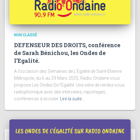
NON CLASSÉ
DEFENSEUR DES DROITS, conférence
de Sarah Bénichou, les Ondes de
l’Egalité.
A l’occasion des Semaines de L’Egalité de Saint-Etienne
Métropole, du 6 au 29 Mars 2025, Radio Ondaine vous
propose Les Ondes De l’Egalité. Une série de rendez-vous
radiophonique avec des interviews, reportages,
conférences à écouter
Lire la suite…