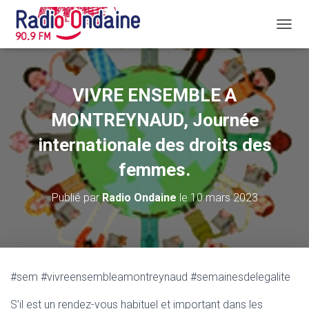
D
É
P
L
I
VIVRE ENSEMBLE A
E
R
MONTREYNAUD, Journée
L
A
internationale des droits des
N
femmes.
A
V
I
Publié par
Radio Ondaine
le
10 mars 2023
G
A
T
I
O
N
#sem #vivreensembleamontreynaud #semainesdelegalite
S’il est un rendez-vous habituel et important dans les