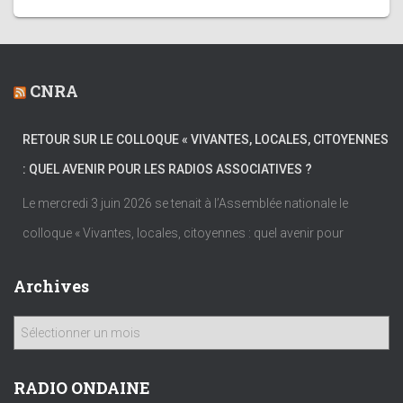
CNRA
RETOUR SUR LE COLLOQUE « VIVANTES, LOCALES, CITOYENNES
: QUEL AVENIR POUR LES RADIOS ASSOCIATIVES ?
Le mercredi 3 juin 2026 se tenait à l’Assemblée nationale le
colloque « Vivantes, locales, citoyennes : quel avenir pour
Archives
A
r
c
h
RADIO ONDAINE