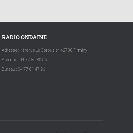
RADIO ONDAINE
Adresse : 1ère rue Le Corbusier, 42700 Firminy
Antenne : 04 77 56 80 56
Bureau : 04 77 61 47 96