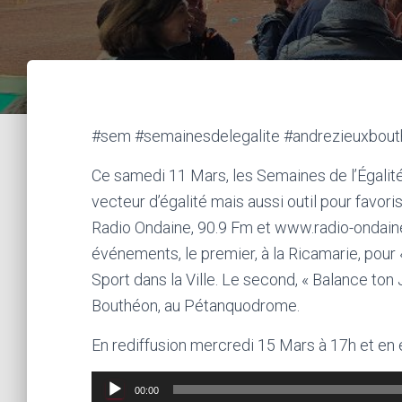
#sem #semainesdelegalite #andrezieuxbouth
Ce samedi 11 Mars, les Semaines de l’Égalit
vecteur d’égalité mais aussi outil pour favoris
Radio Ondaine, 90.9 Fm et www.radio-ondaine
événements, le premier, à la Ricamarie, pour 
Sport dans la Ville. Le second, « Balance ton 
Bouthéon, au Pétanquodrome.
En rediffusion mercredi 15 Mars à 17h et en é
Lecteur
00:00