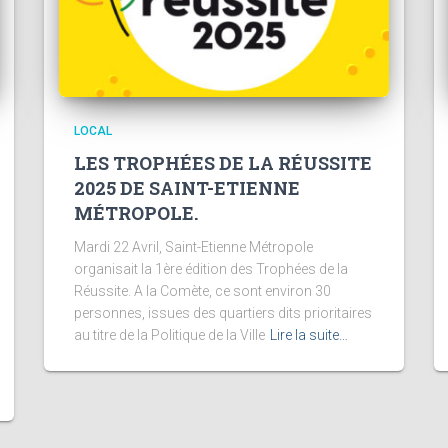
LOCAL
LES TROPHÉES DE LA RÉUSSITE
2025 DE SAINT-ETIENNE
MÉTROPOLE.
Mardi 22 Avril, Saint-Etienne Métropole
organisait la 1ère édition des Trophées de la
Réussite. A la Comète, ce sont environ 30
personnes, issues des quartiers dits prioritaires
au titre de la Politique de la Ville
Lire la suite…