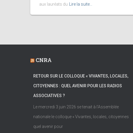
aux lauréats du
Lire la suite…
CNRA
RETOUR SUR LE COLLOQUE « VIVANTES, LOCALES,
CITOYENNES : QUEL AVENIR POUR LES RADIOS
ASSOCIATIVES ?
Le mercredi 3 juin 2026 se tenait à l’Assemblée
nationale le colloque « Vivantes, locales, citoyennes :
quel avenir pour