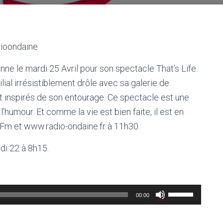
dioondaine
ne le mardi 25 Avril pour son spectacle That’s Life.
lial irrésistiblement drôle avec sa galerie de
t inspirés de son entourage. Ce spectacle est une
à l’humour. Et comme la vie est bien faite, il est en
9 Fm et www.radio-ondaine.fr à 11h30.
di 22 à 8h15.
Utilisez
00:00
les
flèches