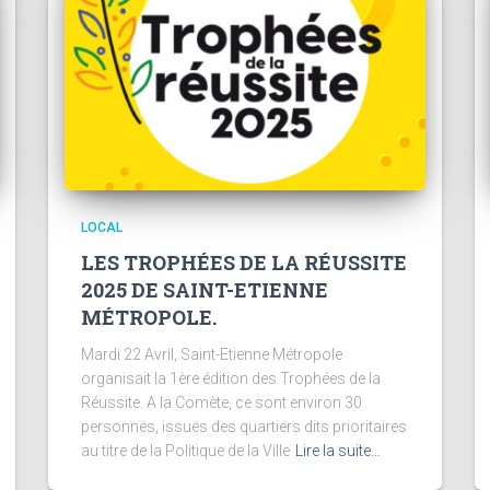
LOCAL
LES TROPHÉES DE LA RÉUSSITE
2025 DE SAINT-ETIENNE
MÉTROPOLE.
Mardi 22 Avril, Saint-Etienne Métropole
organisait la 1ère édition des Trophées de la
Réussite. A la Comète, ce sont environ 30
personnes, issues des quartiers dits prioritaires
au titre de la Politique de la Ville
Lire la suite…