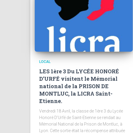
LOCAL
LES 1ère 3 Du LYCÉE HONORÉ
D’URFÉ visitent le Mémorial
national de la PRISON DE
MONTLUC, la LICRA Saint-
Etienne.
Vendredi 18 Avril, la classe de 1ère 3 du Lycée
Honoré D’Urfé de Saint-Etienne se rendait au
Mémorial National de la Prison de Montluc, à
Lyon. Cette sortie était la récompense attribuée