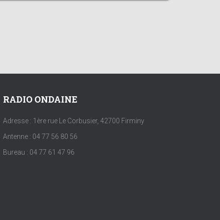
RADIO ONDAINE
Adresse : 1ère rue Le Corbusier, 42700 Firminy
Antenne : 04 77 56 80 56
Bureau : 04 77 61 47 96