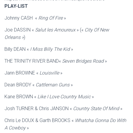
PLAY-LIST
Johnny CASH «
Ring Of Fire
»
Joe DASSIN «
Salut les Amoureux
» («
City Of New
Orleans »
)
Billy DEAN «
I Miss Billy The Kid
»
THE TRINITY RIVER BAND«
Seven Bridges Road
»
Jann BROWNE «
Louisville
»
Dean BRODY «
Cattleman
Guns
»
Kane BROWN «
Like I Love Country Music
»
Josh TURNER & Chris JANSON «
Country State Of Mind
»
Chris Le DOUX & Garth BROOKS «
Whatcha Gonna Do With
A Cowboy
»