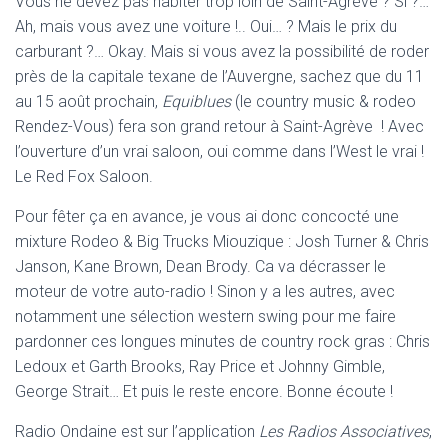
Vous ne devez pas habiter trop loin de Saint-Agrève ? Si ?…
Ah, mais vous avez une voiture !.. Oui… ? Mais le prix du
carburant ?… Okay. Mais si vous avez la possibilité de roder
près de la capitale texane de l’Auvergne, sachez que du 11
au 15 août prochain,
Equiblues
(le country music & rodeo
Rendez-Vous) fera son grand retour à Saint-Agrève ! Avec
l’ouverture d’un vrai saloon, oui comme dans l’West le vrai !
Le Red Fox Saloon.
Pour fêter ça en avance, je vous ai donc concocté une
mixture Rodeo & Big Trucks Miouzique : Josh Turner & Chris
Janson, Kane Brown, Dean Brody. Ca va décrasser le
moteur de votre auto-radio ! Sinon y a les autres, avec
notamment une sélection western swing pour me faire
pardonner ces longues minutes de country rock gras : Chris
Ledoux et Garth Brooks, Ray Price et Johnny Gimble,
George Strait… Et puis le reste encore. Bonne écoute !
Radio Ondaine est sur l’application
Les Radios Associatives
,