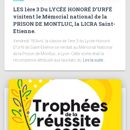
LES 1ère 3 Du LYCÉE HONORÉ D’URFÉ
visitent le Mémorial national de la
PRISON DE MONTLUC, la LICRA Saint-
Etienne.
Vendredi 18 Avril, la classe de 1ère 3 du Lycée Honoré
D’Urfé de Saint-Etienne se rendait au Mémorial National
de la Prison de Montluc, à Lyon. Cette sortie était la
récompense attribuée aux lauréats du
Lire la suite…