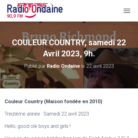
D
É
P
L
I
COULEUR COUNTRY, samedi 22
E
R
Avril 2023, 9h.
L
A
Publié par
Radio Ondaine
le
22 avril 2023
N
A
V
I
G
A
Couleur Country (Maison fondée en 2010)
T
I
Treizième année : Samedi 22 avril 2023
O
N
Hello, good ole boys and girls !