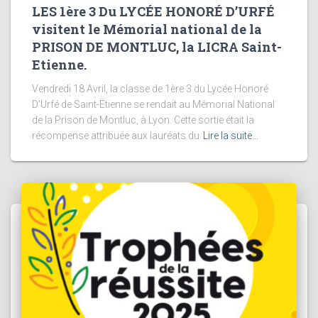
LES 1ère 3 Du LYCÉE HONORÉ D’URFÉ
visitent le Mémorial national de la
PRISON DE MONTLUC, la LICRA Saint-
Etienne.
Vendredi 18 Avril, la classe de 1ère 3 du Lycée Honoré
D’Urfé de Saint-Etienne se rendait au Mémorial National
de la Prison de Montluc, à Lyon. Cette sortie était la
récompense attribuée aux lauréats du
Lire la suite…