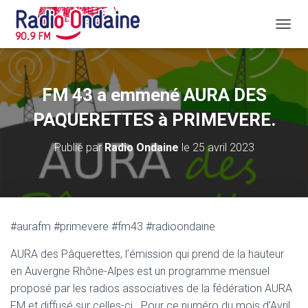
D
É
P
L
I
FM 43 a emmené AURA DES
E
R
PAQUERETTES à PRIMEVERE.
L
A
Publié par
Radio Ondaine
le
25 avril 2023
N
A
V
I
G
A
#aurafm #primevere #fm43 #radioondaine
T
I
AURA des Pâquerettes, l’émission qui prend de la hauteur
O
N
en Auvergne Rhône-Alpes est un programme mensuel
proposé par les radios associatives de la fédération AURA
FM et diffusé sur celles-ci.. Pour ce numéro du mois d’Avril,