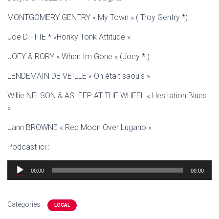
MONTGOMERY GENTRY « My Town » ( Troy Gentry *)
Joe DIFFIE * «Honky Tonk Attitude »
JOEY & RORY « When Im Gone » (Joey * )
LENDEMAIN DE VEILLE « On était saouls »
Willie NELSON & ASLEEP AT THE WHEEL « Hesitation Blues
»
Jann BROWNE « Red Moon Over Lugano »
Podcast ici :
Lecteur
00:00
00:00
audio
Catégories :
LOCAL