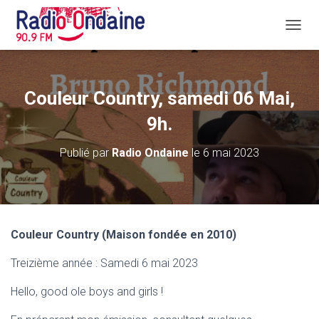
D
É
P
L
I
Couleur Country, samedi 06 Mai,
E
R
9h.
L
A
Publié par
Radio Ondaine
le
6 mai 2023
N
A
V
I
G
A
Couleur Country (Maison fondée en 2010)
T
I
Treizième année : Samedi 6 mai 2023
O
N
Hello, good ole boys and girls !