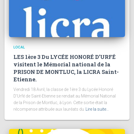
LOCAL
LES 1ère 3 Du LYCÉE HONORÉ D’URFÉ
visitent le Mémorial national de la
PRISON DE MONTLUC, la LICRA Saint-
Etienne.
Vendredi 18 Avril, la classe de 1ère 3 du Lycée Honoré
D’Urfé de Saint-Etienne se rendait au Mémorial National
de la Prison de Montluc, à Lyon. Cette sortie était la
récompense attribuée aux lauréats du
Lire la suite…