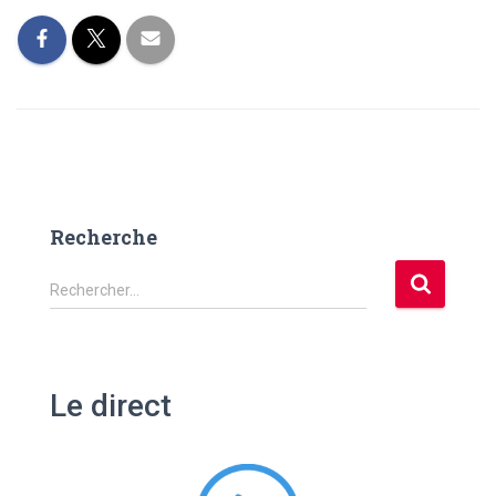
Recherche
R
Rechercher…
e
c
h
e
Le direct
r
c
h
e