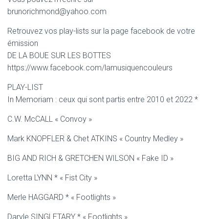
brunorichmond@yahoo.com
Retrouvez vos play-lists sur la page facebook de votre
émission
DE LA BOUE SUR LES BOTTES
https://www.facebook.com/lamusiquencouleurs
PLAY-LIST
In Memoriam : ceux qui sont partis entre 2010 et 2022 *
C.W. McCALL « Convoy »
Mark KNOPFLER & Chet ATKINS « Country Medley »
BIG AND RICH & GRETCHEN WILSON « Fake ID »
Loretta LYNN * « Fist City »
Merle HAGGARD * « Footlights »
Daryle SINGLETARY * « Footlights »