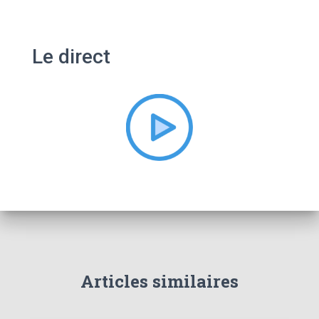
c
h
e
Le direct
r
c
h
e
r
:
Articles similaires