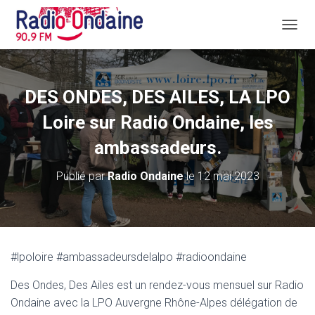
D
É
P
L
I
DES ONDES, DES AILES, LA LPO
E
R
Loire sur Radio Ondaine, les
L
A
ambassadeurs.
N
A
Publié par
Radio Ondaine
le
12 mai 2023
V
I
G
A
T
I
#lpoloire #ambassadeursdelalpo #radioondaine
O
N
Des Ondes, Des Ailes est un rendez-vous mensuel sur Radio
Ondaine avec la LPO Auvergne Rhône-Alpes délégation de