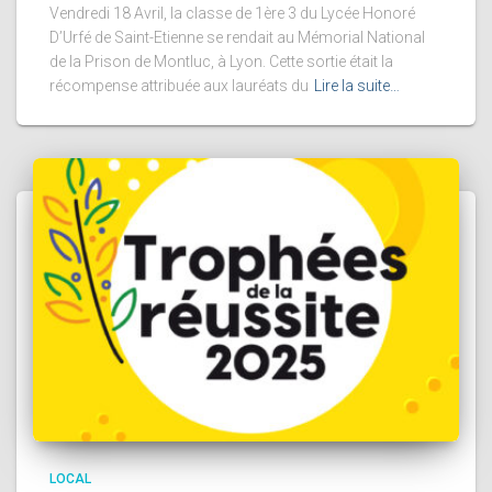
Vendredi 18 Avril, la classe de 1ère 3 du Lycée Honoré
D’Urfé de Saint-Etienne se rendait au Mémorial National
de la Prison de Montluc, à Lyon. Cette sortie était la
récompense attribuée aux lauréats du
Lire la suite…
LOCAL