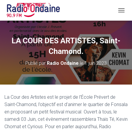
D
É
P
L
I
LA COUR DES ARTISTES, Saint-
E
R
Chamond.
L
A
Publié par
Radio Ondaine
le
1 juin 2023
N
A
V
I
G
A
La Cour des Artistes est le projet de l’École Prévert de
T
Saint-Chamond, l’objectif est d’animer le quartier de Fonsala
I
O
en proposant un petit festival musical. Ouvert à tous, le
N
samedi 03 Juin, cet évènement rassemblera Thaïs Té, Kevin
Chomat et Cyrious. Pour en parler aujourd’hui, Radio