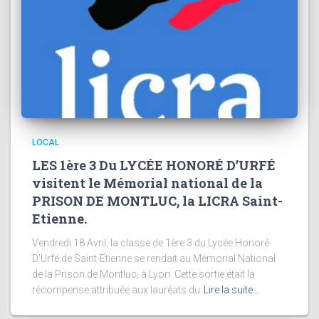
LOCAL
LES 1ère 3 Du LYCÉE HONORÉ D’URFÉ
visitent le Mémorial national de la
PRISON DE MONTLUC, la LICRA Saint-
Etienne.
Vendredi 18 Avril, la classe de 1ère 3 du Lycée Honoré
D’Urfé de Saint-Etienne se rendait au Mémorial National
de la Prison de Montluc, à Lyon. Cette sortie était la
récompense attribuée aux lauréats du
Lire la suite…