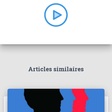
h
e
r
:
Articles similaires