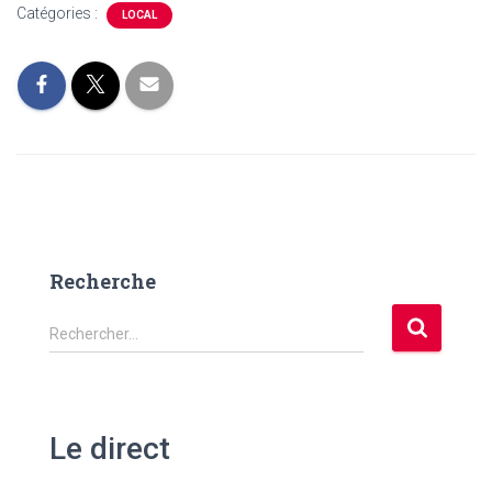
Catégories :
LOCAL
Recherche
R
Rechercher…
e
c
h
e
Le direct
r
c