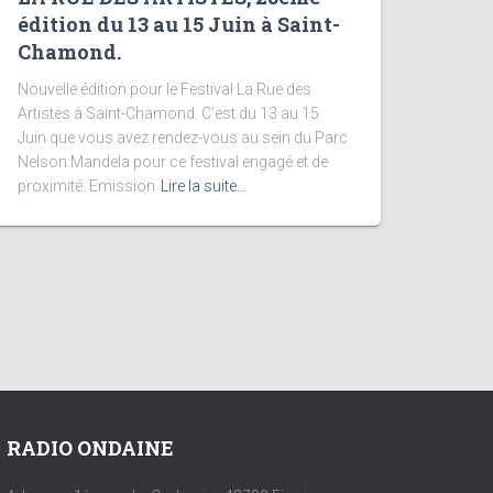
édition du 13 au 15 Juin à Saint-
Chamond.
Nouvelle édition pour le Festival La Rue des
Artistes à Saint-Chamond. C’est du 13 au 15
Juin que vous avez rendez-vous au sein du Parc
Nelson Mandela pour ce festival engagé et de
proximité. Emission
Lire la suite…
RADIO ONDAINE