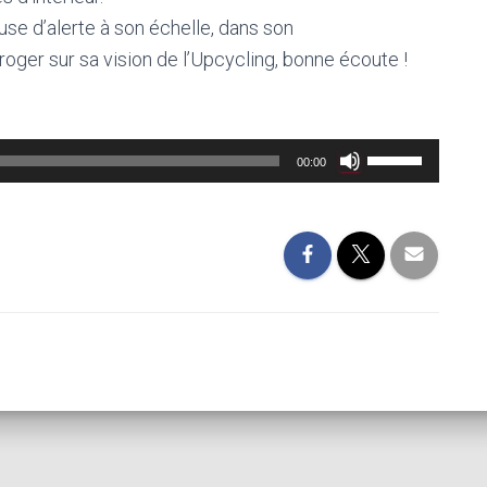
se d’alerte à son échelle, dans son
roger sur sa vision de l’Upcycling, bonne écoute !
Utilisez
00:00
les
flèches
haut/bas
pour
augmenter
ou
diminuer
le
volume.