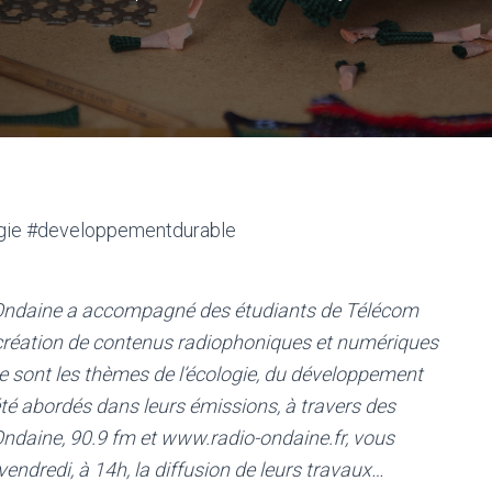
ogie #developpementdurable
o Ondaine a accompagné des étudiants de Télécom
 création de contenus radiophoniques et numériques
ce sont les thèmes de l’écologie, du développement
té abordés dans leurs émissions, à travers des
Ondaine, 90.9 fm et www.radio-ondaine.fr, vous
endredi, à 14h, la diffusion de leurs travaux…