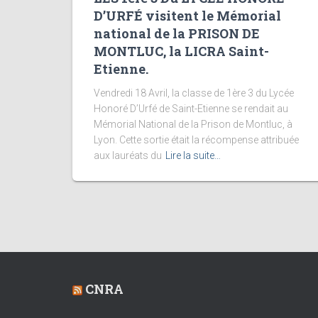
D’URFÉ visitent le Mémorial
national de la PRISON DE
MONTLUC, la LICRA Saint-
Etienne.
Vendredi 18 Avril, la classe de 1ère 3 du Lycée
Honoré D’Urfé de Saint-Etienne se rendait au
Mémorial National de la Prison de Montluc, à
Lyon. Cette sortie était la récompense attribuée
aux lauréats du
Lire la suite…
CNRA