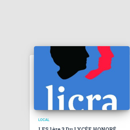
LOCAL
LES 1ère 3 Du LYCÉE HONORÉ