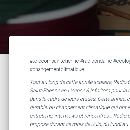
#telecomsaintetienne #radioondaine #ecol
#changementclimatique
Tout au long de cette année scolaire, Radi
Saint-Etienne en Licence 3 InfoCom pour la
dans le cadre de leurs études. Cette année, 
durable, du changement climatique qui ont é
entretiens, interviews et rencontres… Radio 
propose durant ce mois de Juin, du lundi au v