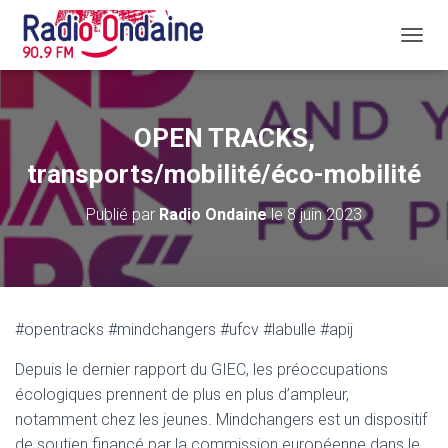
D
É
P
L
I
OPEN TRACKS,
E
R
transports/mobilité/éco-mobilité
L
A
Publié par
Radio Ondaine
le
8 juin 2023
N
A
V
I
G
A
#opentracks #mindchangers #ufcv #labulle #apij
T
I
Depuis le dernier rapport du GIEC, les préoccupations
O
N
écologiques prennent de plus en plus d’ampleur,
notamment chez les jeunes. Mindchangers est un dispositif
de soutien financé par la commission européenne dans le