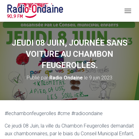
D
É
P
L
I
JEUDI 08 JUIN, JOURNÉE SANS
E
R
VOITURE AU CHAMBON
L
A
FEUGEROLLES.
N
A
Publié par
Radio Ondaine
le
9 juin 2023
V
I
G
A
T
I
#lechambonfeugerolles #cme #radioondaine
O
N
Ce jeudi 08 Juin, la ville du Chambon Feugerolles demandait
aux chambonnaires, par le biais du Conseil Municipal Enfant,