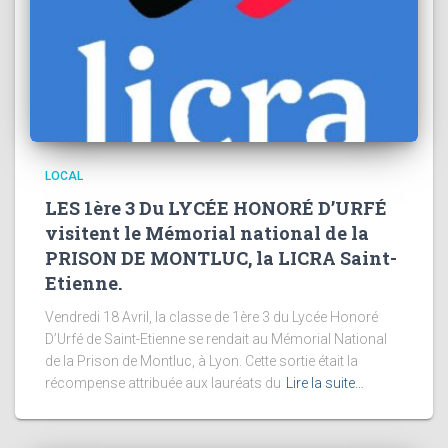
LOCAL
LES 1ère 3 Du LYCÉE HONORÉ D’URFÉ
visitent le Mémorial national de la
PRISON DE MONTLUC, la LICRA Saint-
Etienne.
Vendredi 18 Avril, la classe de 1ère 3 du Lycée Honoré
D’Urfé de Saint-Etienne se rendait au Mémorial National
de la Prison de Montluc, à Lyon. Cette sortie était la
récompense attribuée aux lauréats du
Lire la suite…