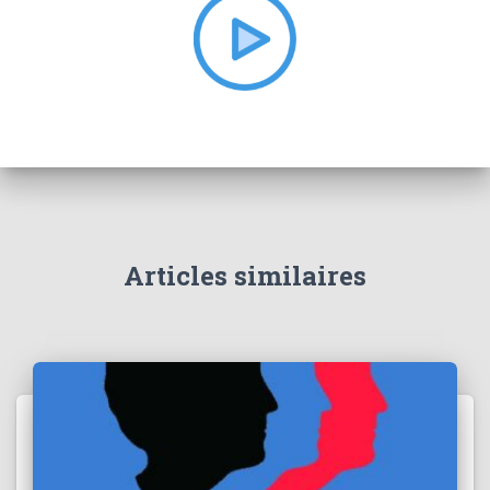
e
r
:
Articles similaires