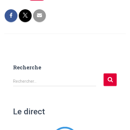
Recherche
R
Rechercher…
e
c
h
e
Le direct
r
c
h