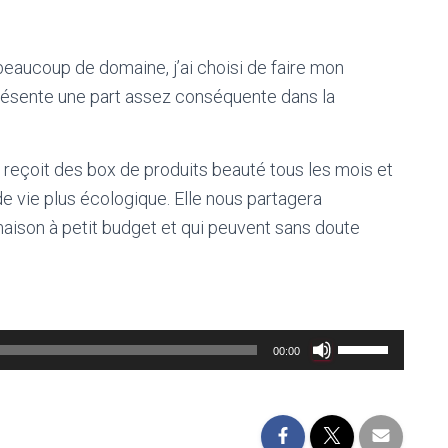
 beaucoup de domaine, j’ai choisi de faire mon
résente une part assez conséquente dans la
ui reçoit des box de produits beauté tous les mois et
e vie plus écologique. Elle nous partagera
aison à petit budget et qui peuvent sans doute
Utilisez
00:00
les
flèches
haut/bas