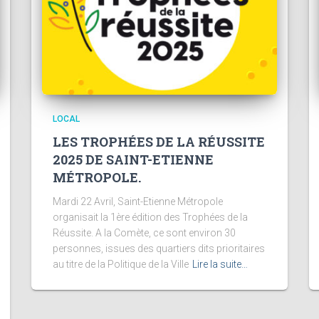
LOCAL
LES TROPHÉES DE LA RÉUSSITE
2025 DE SAINT-ETIENNE
MÉTROPOLE.
Mardi 22 Avril, Saint-Etienne Métropole
organisait la 1ère édition des Trophées de la
Réussite. A la Comète, ce sont environ 30
personnes, issues des quartiers dits prioritaires
au titre de la Politique de la Ville
Lire la suite…