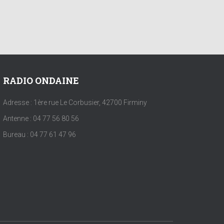
RADIO ONDAINE
Adresse : 1ère rue Le Corbusier, 42700 Firminy
Antenne : 04 77 56 80 56
Bureau : 04 77 61 47 96