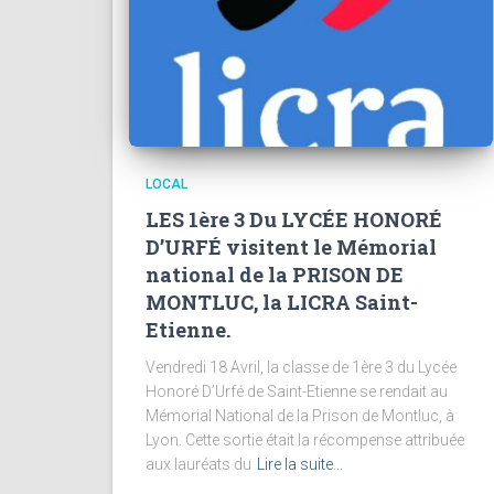
LOCAL
LES 1ère 3 Du LYCÉE HONORÉ
D’URFÉ visitent le Mémorial
national de la PRISON DE
MONTLUC, la LICRA Saint-
Etienne.
Vendredi 18 Avril, la classe de 1ère 3 du Lycée
Honoré D’Urfé de Saint-Etienne se rendait au
Mémorial National de la Prison de Montluc, à
Lyon. Cette sortie était la récompense attribuée
aux lauréats du
Lire la suite…