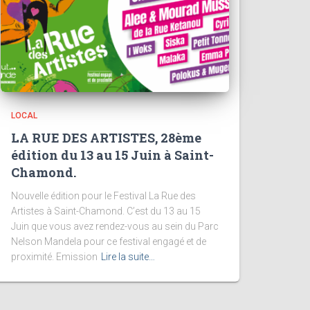
LOCAL
LA RUE DES ARTISTES, 28ème
édition du 13 au 15 Juin à Saint-
Chamond.
Nouvelle édition pour le Festival La Rue des
Artistes à Saint-Chamond. C’est du 13 au 15
Juin que vous avez rendez-vous au sein du Parc
Nelson Mandela pour ce festival engagé et de
proximité. Emission
Lire la suite…