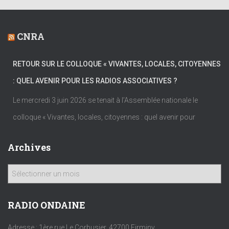
CNRA
RETOUR SUR LE COLLOQUE « VIVANTES, LOCALES, CITOYENNES
: QUEL AVENIR POUR LES RADIOS ASSOCIATIVES ?
Le mercredi 3 juin 2026 se tenait à l’Assemblée nationale le
colloque « Vivantes, locales, citoyennes : quel avenir pour
Archives
A
r
c
h
RADIO ONDAINE
i
v
Adresse : 1ère rue Le Corbusier, 42700 Firminy