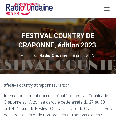
D
É
P
L
I
FESTIVAL COUNTRY DE
E
R
CRAPONNE, édition 2023.
L
A
Publié par
Radio Ondaine
le
8 juillet 2023
N
A
V
I
G
A
#festivalcountry #craponnesurarzon
T
I
Internationalement connu et réputé, le Festival Country de
O
N
Craponne sur Arzon se déroule cette année du 27 au 30
Juillet. 4 jours de Festival Off dans la ville de Craponne avec
des spectacles et de nombreuses animations dignes de