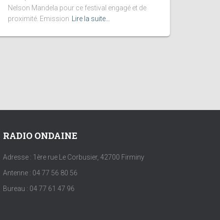
Nelson Mandela pour ce festival engagé et de
proximité. Emission
Lire la suite…
RADIO ONDAINE
Adresse : 1ère rue Le Corbusier, 42700 Firminy
Antenne : 04 77 56 80 56
Bureau : 04 77 61 47 96