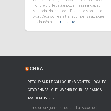
Vendredi 18 Avril, la classe de 1ère 3 du Lycée
Honoré D’Urfé de Saint-Etienne se rendait au
Mémorial National de la Prison de Montluc, à
Lyon. Cette sortie était la récompense attribuée
aux lauréats du
Lire la suite…
CNRA
RETOUR SUR LE COLLOQUE « VIVANTES, LOCALES,
CITOYENNES : QUEL AVENIR POUR LES RADIOS
ASSOCIATIVES ?
Le mercredi 3 juin 2026 se tenait à l’Assemblée