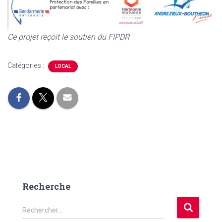
Ce projet reçoit le soutien du FIPDR
Catégories :
LOCAL
Recherche
R
Rechercher…
e