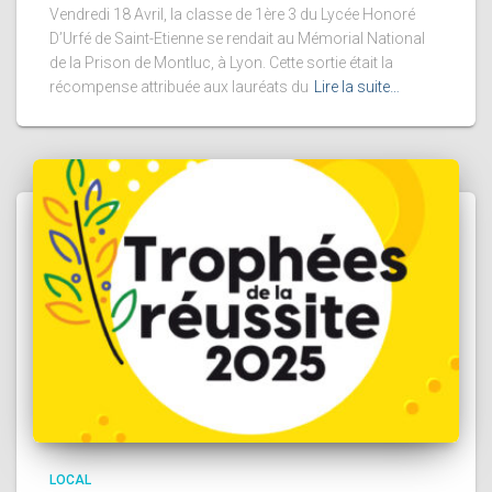
Vendredi 18 Avril, la classe de 1ère 3 du Lycée Honoré
D’Urfé de Saint-Etienne se rendait au Mémorial National
de la Prison de Montluc, à Lyon. Cette sortie était la
récompense attribuée aux lauréats du
Lire la suite…
LOCAL