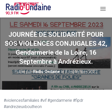
D
É
P
L
I
JOURNÉE DE SOLIDARITÉ POUR
E
R
SOS VIOLENCES CONJUGALES 42,
L
A
Gendarmerie de la Loire, 16
N
Septembre à Andrézieux.
A
V
I
Publié par
Radio Ondaine
le
8 septembre 2023
G
A
T
I
O
N
#violencesfamiliales #vif #gendarmerie #fipdr
#andrezieuxboutheon