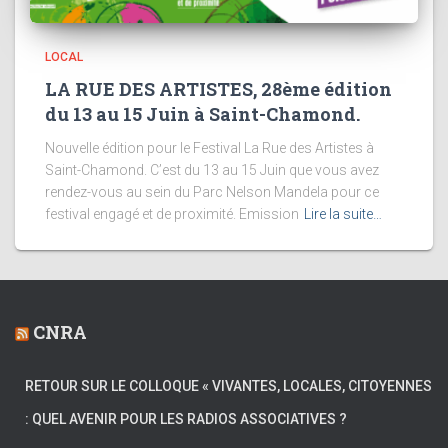
LOCAL
LA RUE DES ARTISTES, 28ème édition
du 13 au 15 Juin à Saint-Chamond.
Nouvelle édition pour le Festival La Rue des Artistes à
Saint-Chamond. C’est du 13 au 15 Juin que vous avez
rendez-vous au sein du Parc Nelson Mandela pour ce
festival engagé et de proximité. Emission
Lire la suite…
CNRA
RETOUR SUR LE COLLOQUE « VIVANTES, LOCALES, CITOYENNES
: QUEL AVENIR POUR LES RADIOS ASSOCIATIVES ?