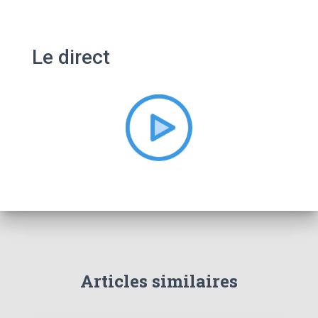
c
h
e
Le direct
r
c
h
e
r
:
Articles similaires