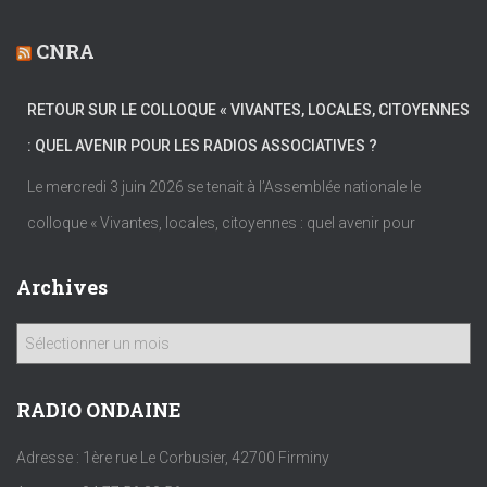
CNRA
RETOUR SUR LE COLLOQUE « VIVANTES, LOCALES, CITOYENNES
: QUEL AVENIR POUR LES RADIOS ASSOCIATIVES ?
Le mercredi 3 juin 2026 se tenait à l’Assemblée nationale le
colloque « Vivantes, locales, citoyennes : quel avenir pour
Archives
A
r
c
h
RADIO ONDAINE
i
v
Adresse : 1ère rue Le Corbusier, 42700 Firminy
e