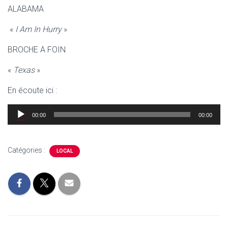
ALABAMA
«
I Am In Hurry
»
BROCHE A FOIN
«
Texas
»
En écoute ici :
Lecteur
00:00
00:00
audio
Catégories :
LOCAL