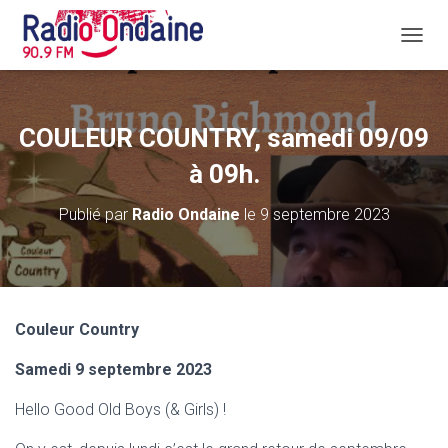
D
É
P
L
I
COULEUR COUNTRY, samedi 09/09
E
R
à 09h.
L
A
Publié par
Radio Ondaine
le
9 septembre 2023
N
A
V
I
G
A
Couleur Country
T
I
Samedi 9 septembre 2023
O
N
Hello Good Old Boys (& Girls) !