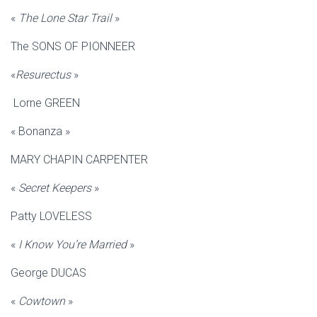
«
The Lone Star Trail
»
The SONS OF PIONNEER
«
Resurectus
»
Lorne GREEN
« Bonanza »
MARY CHAPIN CARPENTER
«
Secret Keepers
»
Patty LOVELESS
«
I Know You’re Married
»
George DUCAS
«
Cowtown
»