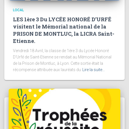
LOCAL
LES 1ère 3 Du LYCÉE HONORÉ D’URFÉ
visitent le Mémorial national de la
PRISON DE MONTLUC, la LICRA Saint-
Etienne.
Vendredi 18 Avril, la classe de 1ère 3 du Lycée Honoré
D’Urfé de Saint-Etienne se rendait au Mémorial National
de la Prison de Montluc, à Lyon. Cette sortie était la
récompense attribuée aux lauréats du
Lire la suite…