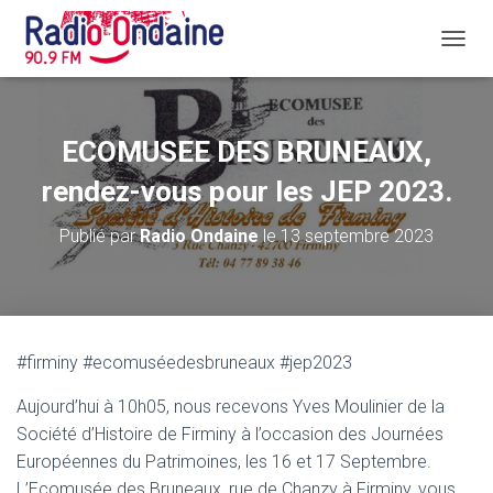
D
É
P
L
I
ECOMUSEE DES BRUNEAUX,
E
R
rendez-vous pour les JEP 2023.
L
A
Publié par
Radio Ondaine
le
13 septembre 2023
N
A
V
I
G
A
#firminy #ecomuséedesbruneaux #jep2023
T
I
Aujourd’hui à 10h05, nous recevons Yves Moulinier de la
O
N
Société d’Histoire de Firminy à l’occasion des Journées
Européennes du Patrimoines, les 16 et 17 Septembre.
L’Ecomusée des Bruneaux, rue de Chanzy à Firminy, vous