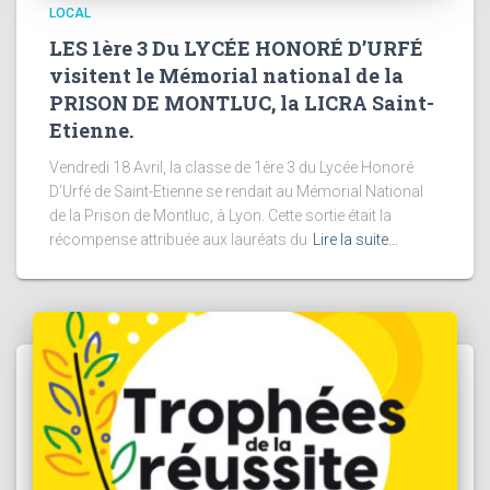
LOCAL
LES 1ère 3 Du LYCÉE HONORÉ D’URFÉ
visitent le Mémorial national de la
PRISON DE MONTLUC, la LICRA Saint-
Etienne.
Vendredi 18 Avril, la classe de 1ère 3 du Lycée Honoré
D’Urfé de Saint-Etienne se rendait au Mémorial National
de la Prison de Montluc, à Lyon. Cette sortie était la
récompense attribuée aux lauréats du
Lire la suite…