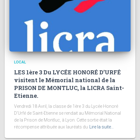
LOCAL
LES 1ère 3 Du LYCÉE HONORÉ D’URFÉ
visitent le Mémorial national de la
PRISON DE MONTLUC, la LICRA Saint-
Etienne.
Vendredi 18 Avril, la classe de 1ère 3 du Lycée Honoré
D’Urfé de Saint-Etienne se rendait au Mémorial National
de la Prison de Montluc, à Lyon. Cette sortie était la
récompense attribuée aux lauréats du
Lire la suite…