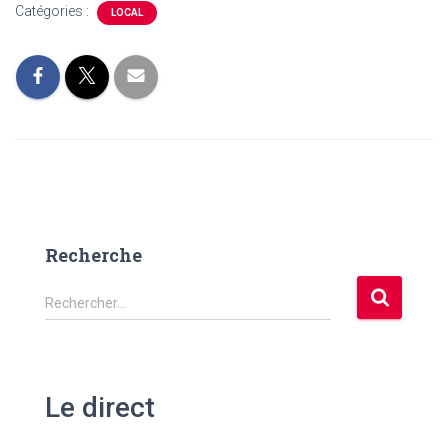
Catégories :
LOCAL
Recherche
R
Rechercher…
e
c
h
e
Le direct
r
c