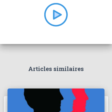
h
e
r
:
Articles similaires