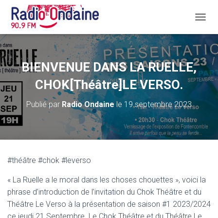
D
É
P
L
I
BIENVENUE DANS LA RUELLE,
E
R
CHOK[Théâtre]LE VERSO.
L
A
Publié par
Radio Ondaine
le
19 septembre 2023
N
A
V
I
G
A
#théâtre #chok #leverso
T
I
« La Ruelle a le moral dans les choses chouettes », voici la
O
N
phrase d’introduction de l’invitation du Chok Théâtre et du
Théâtre Le Verso à la présentation de saison #1 2023/2024
ce jeudi 21 Septembre. Le Chok Théâtre et du Théâtre Le