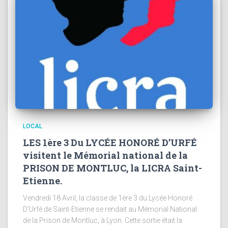
LOCAL
LES 1ère 3 Du LYCÉE HONORÉ D’URFÉ
visitent le Mémorial national de la
PRISON DE MONTLUC, la LICRA Saint-
Etienne.
Vendredi 18 Avril, la classe de 1ère 3 du Lycée Honoré
D’Urfé de Saint-Etienne se rendait au Mémorial National
de la Prison de Montluc, à Lyon. Cette sortie était la