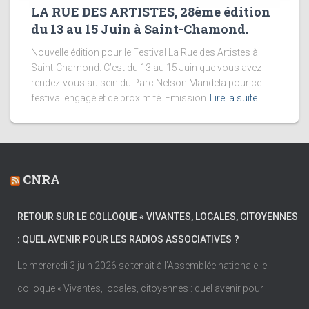
LA RUE DES ARTISTES, 28ème édition
du 13 au 15 Juin à Saint-Chamond.
Nouvelle édition pour le Festival La Rue des Artistes à
Saint-Chamond. C’est du 13 au 15 Juin que vous avez
rendez-vous au sein du Parc Nelson Mandela pour ce
festival engagé et de proximité. Emission
Lire la suite…
CNRA
RETOUR SUR LE COLLOQUE « VIVANTES, LOCALES, CITOYENNES
: QUEL AVENIR POUR LES RADIOS ASSOCIATIVES ?
Le mercredi 3 juin 2026 se tenait à l’Assemblée nationale le
colloque « Vivantes, locales, citoyennes : quel avenir pour