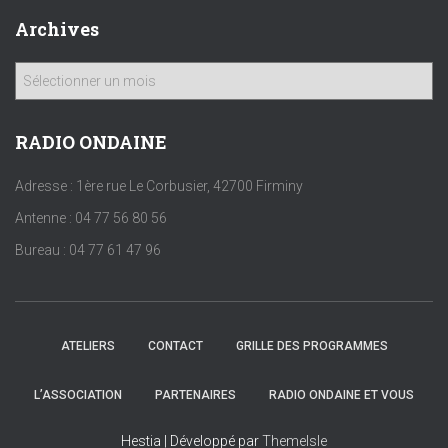
Archives
A
r
c
h
RADIO ONDAINE
i
v
Adresse : 1ère rue Le Corbusier, 42700 Firminy
e
Antenne : 04 77 56 80 56
s
Bureau : 04 77 61 47 96
ATELIERS
CONTACT
GRILLE DES PROGRAMMES
L’ASSOCIATION
PARTENAIRES
RADIO ONDAINE ET VOUS
Hestia | Développé par
ThemeIsle