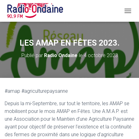
D
É
P
L
I
LES AMAP EN FÊTES 2023.
E
R
Publié par
Radio Ondaine
le
4 octobre 2023
L
A
N
A
V
I
#amap #agriculturepaysanne
G
A
Depuis la mi-Septembre, sur tout le territoire, les AMAP se
T
I
mobilisent pour le mois AMAP en Fêtes. Une A.M.A.P. est
O
une Association pour le Maintien d’une Agriculture Paysanne
N
ayant pour objectif de préserver l’existence et la continuité
des fermes de proximité dans une logique d’agriculture