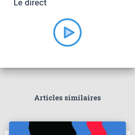
Le direct
r
c
h
e
r
:
Articles similaires