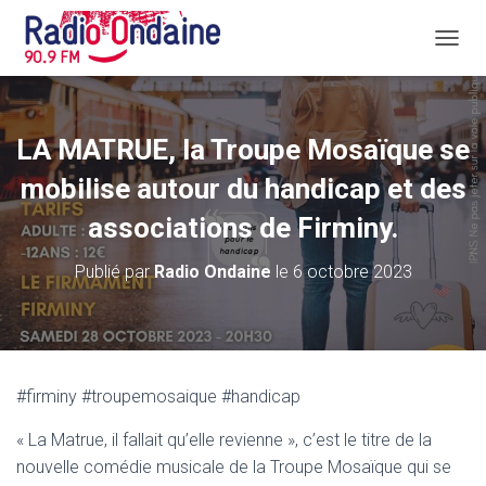
D
É
P
L
I
LA MATRUE, la Troupe Mosaïque se
E
R
mobilise autour du handicap et des
L
A
associations de Firminy.
N
A
Publié par
Radio Ondaine
le
6 octobre 2023
V
I
G
A
T
I
#firminy #troupemosaique #handicap
O
N
« La Matrue, il fallait qu’elle revienne », c’est le titre de la
nouvelle comédie musicale de la Troupe Mosaïque qui se