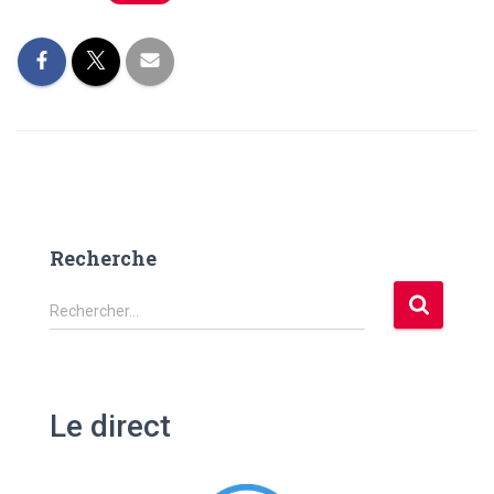
Recherche
R
Rechercher…
e
c
h
e
Le direct
r
c
h