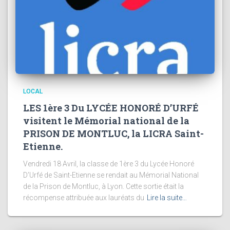
LOCAL
LES 1ère 3 Du LYCÉE HONORÉ D’URFÉ
visitent le Mémorial national de la
PRISON DE MONTLUC, la LICRA Saint-
Etienne.
Vendredi 18 Avril, la classe de 1ère 3 du Lycée Honoré
D’Urfé de Saint-Etienne se rendait au Mémorial National
de la Prison de Montluc, à Lyon. Cette sortie était la
récompense attribuée aux lauréats du
Lire la suite…