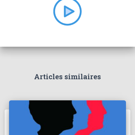
e
r
:
Articles similaires