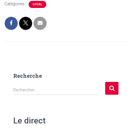
Catégories :
LOCAL
Recherche
R
Rechercher…
e
c
h
e
Le direct
r
c