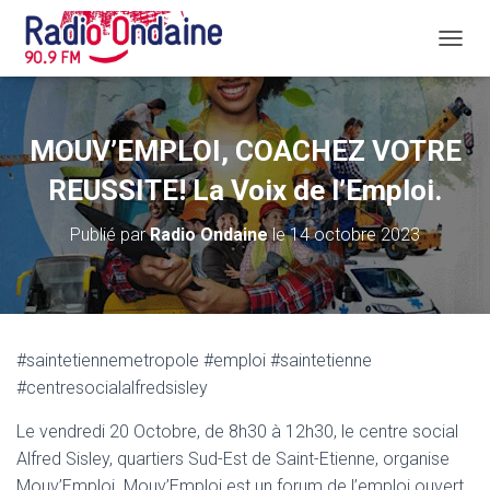
D
É
P
L
I
MOUV’EMPLOI, COACHEZ VOTRE
E
R
REUSSITE! La Voix de l’Emploi.
L
A
Publié par
Radio Ondaine
le
14 octobre 2023
N
A
V
I
G
A
#saintetiennemetropole #emploi #saintetienne
T
#centresocialalfredsisley
I
O
N
Le vendredi 20 Octobre, de 8h30 à 12h30, le centre social
Alfred Sisley, quartiers Sud-Est de Saint-Etienne, organise
Mouv’Emploi. Mouv’Emploi est un forum de l’emploi ouvert