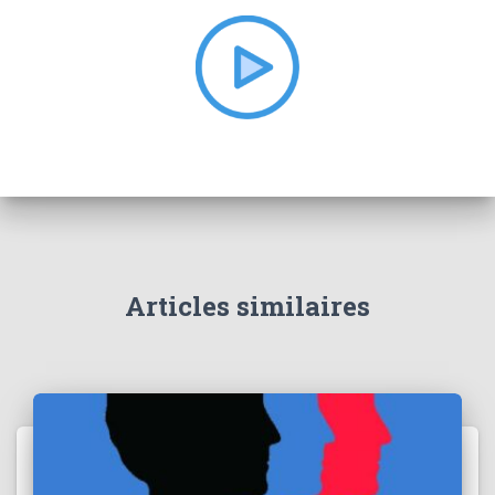
h
e
r
:
Articles similaires