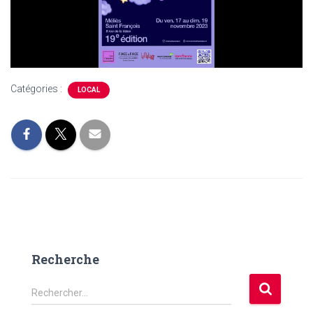
Catégories :
LOCAL
Recherche
R
Rechercher…
e