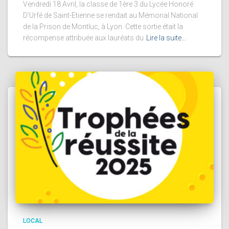
Vendredi 18 Avril, la classe de 1ère 3 du Lycée Honoré
D’Urfé de Saint-Etienne se rendait au Mémorial National
de la Prison de Montluc, à Lyon. Cette sortie était la
récompense attribuée aux lauréats du
Lire la suite…
LOCAL