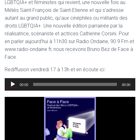
LGBTQIA+ et féministes qui revient, une nouvelle fois au
Méliès Saint-François de Saint-Etienne et qui s’adresse
autant au grand public, qu’aux cinéphiles ou militants des
droits LGBTQIA+. Une nouvelle édition parrainée par la
réalisatrice, scénariste et actrices Catherine Corsini. Pour
en parler aujourd’hui à 11h30 sur Radio Ondaine, 90.9 Fm et
www.radio-ondaine.fr, nous recevons Bruno Bez de Face à
Face.
Rediffusion vendredi 17 à 13h et en écoute ici :
Lecteur
00:00
00:00
audio