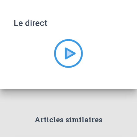
c
h
e
Le direct
r
c
h
e
r
:
Articles similaires