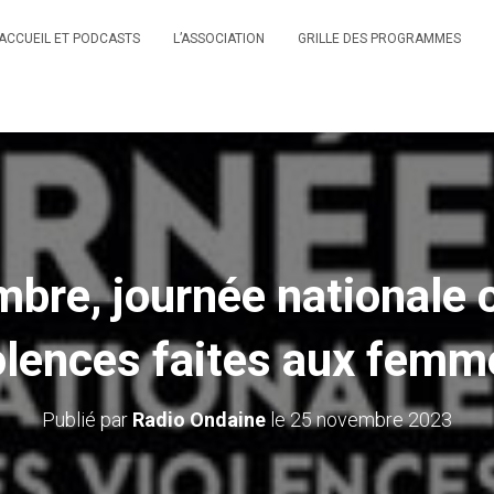
ACCUEIL ET PODCASTS
L’ASSOCIATION
GRILLE DES PROGRAMMES
bre, journée nationale c
olences faites aux femm
Publié par
Radio Ondaine
le
25 novembre 2023