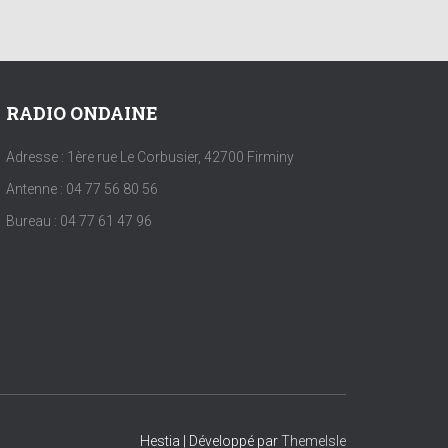
RADIO ONDAINE
Adresse : 1ère rue Le Corbusier, 42700 Firminy
Antenne : 04 77 56 80 56
Bureau : 04 77 61 47 96
Hestia | Développé par
ThemeIsle