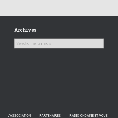
Archives
A
r
c
h
i
v
e
s
L’ASSOCIATION
PARTENAIRES
RADIO ONDAINE ET VOUS