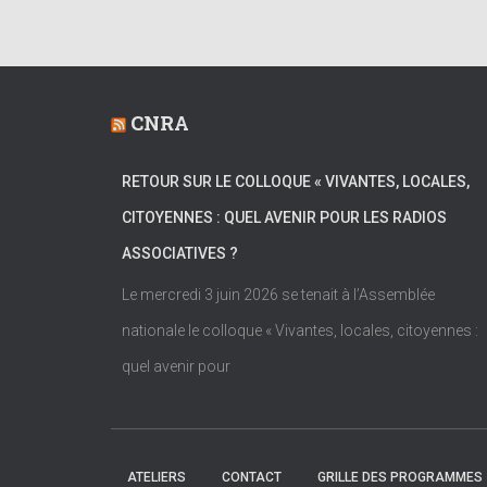
CNRA
RETOUR SUR LE COLLOQUE « VIVANTES, LOCALES,
CITOYENNES : QUEL AVENIR POUR LES RADIOS
ASSOCIATIVES ?
Le mercredi 3 juin 2026 se tenait à l’Assemblée
nationale le colloque « Vivantes, locales, citoyennes :
quel avenir pour
ATELIERS
CONTACT
GRILLE DES PROGRAMMES