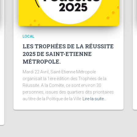
LOCAL
LES TROPHÉES DE LA RÉUSSITE
2025 DE SAINT-ETIENNE
MÉTROPOLE.
Mardi 22 Avril, Saint-Etienne Métropole
organisait la 1ère édition des Trophées de la
Réussite. A la Comète, ce sont environ 30
personnes, issues des quartiers dits prioritaires
au titre de la Politique de la Ville
Lire la suite…