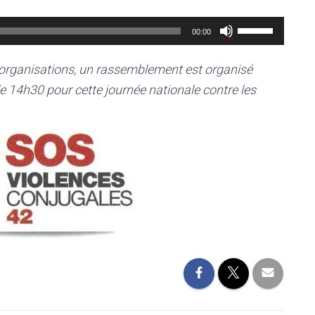
Utilisez
00:00
les
flèches
rs organisations, un rassemblement est organisé
haut/bas
de 14h30 pour cette journée nationale contre les
pour
augmenter
ou
diminuer
le
volume.