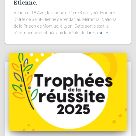
Etienne.
Vendredi 18 Avril, la classe de 1ère 3 du Lycée Honoré
D’Urfé de Saint-Etienne se rendait au Mémorial National
de la Prison de Montluc, à Lyon. Cette sortie était la
récompense attribuée aux lauréats du
Lire la suite…