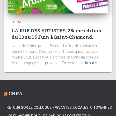
LOCAL
LA RUE DES ARTISTES, 28ème édition
du 13 au 15 Juin à Saint-Chamond.
Nouvelle édition pour le Festival La Rue des Artistes à
Saint-Chamond. C’est du 13 au 15 Juin que vous avez
rendez-vous au sein du Parc Nelson Mandela pour ce
festival engagé et de proximité. Emission
Lire la suite…
CNRA
RETOUR SUR LE COLLOQUE « VIVANTES, LOCALES, CITOYENNES