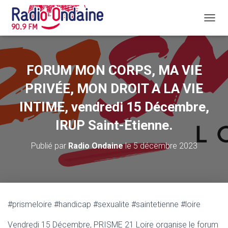
D
É
P
L
I
FORUM MON CORPS, MA VIE
E
R
PRIVÉE, MON DROIT A LA VIE
L
A
INTIME, vendredi 15 Décembre,
N
IRUP Saint-Etienne.
A
V
I
Publié par
Radio Ondaine
le
5 décembre 2023
G
A
T
I
O
N
#prismeloire #handicap #sexualite #saintetienne #loire
Vendredi 15 Décembre, PRISME 21 Loire organise le forum