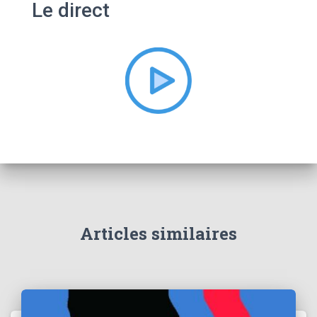
Le direct
r
c
h
e
r
:
Articles similaires