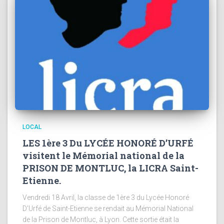
LOCAL
LES 1ère 3 Du LYCÉE HONORÉ D’URFÉ
visitent le Mémorial national de la
PRISON DE MONTLUC, la LICRA Saint-
Etienne.
Vendredi 18 Avril, la classe de 1ère 3 du Lycée Honoré
D’Urfé de Saint-Etienne se rendait au Mémorial National
de la Prison de Montluc, à Lyon. Cette sortie était la