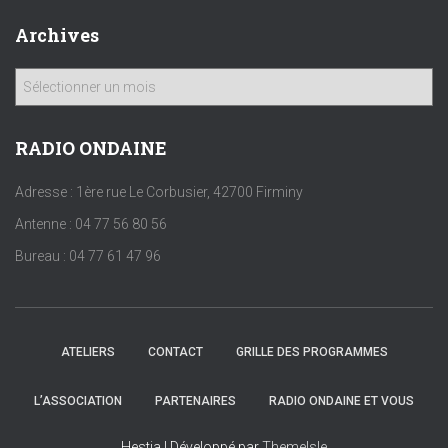
Archives
A
r
c
h
RADIO ONDAINE
i
v
Adresse : 1ère rue Le Corbusier, 42700 Firminy
e
Antenne : 04 77 56 80 56
s
Bureau : 04 77 61 47 96
ATELIERS
CONTACT
GRILLE DES PROGRAMMES
L’ASSOCIATION
PARTENAIRES
RADIO ONDAINE ET VOUS
Hestia | Développé par
ThemeIsle