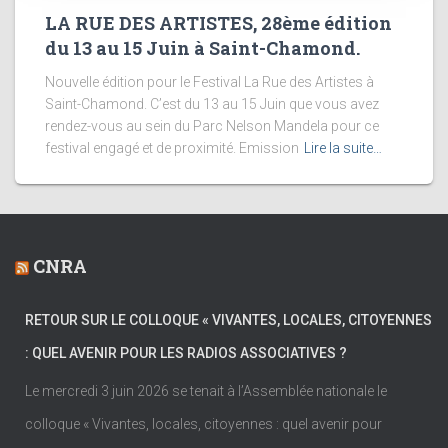
LA RUE DES ARTISTES, 28ème édition
du 13 au 15 Juin à Saint-Chamond.
Nouvelle édition pour le Festival La Rue des Artistes à
Saint-Chamond. C’est du 13 au 15 Juin que vous avez
rendez-vous au sein du Parc Nelson Mandela pour ce
festival engagé et de proximité. Emission
Lire la suite…
CNRA
RETOUR SUR LE COLLOQUE « VIVANTES, LOCALES, CITOYENNES
: QUEL AVENIR POUR LES RADIOS ASSOCIATIVES ?
Le mercredi 3 juin 2026 se tenait à l’Assemblée nationale le
colloque « Vivantes, locales, citoyennes : quel avenir pour