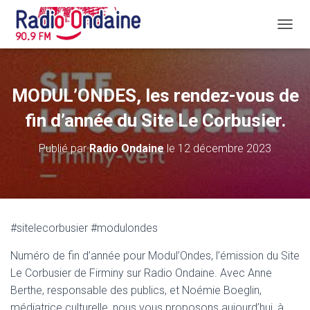
D
É
P
L
I
MODUL’ONDES, les rendez-vous de
E
R
fin d’année du Site Le Corbusier.
L
A
Publié par
Radio Ondaine
le
12 décembre 2023
N
A
V
I
G
A
#sitelecorbusier #modulondes
T
I
Numéro de fin d’année pour Modul’Ondes, l’émission du Site
O
N
Le Corbusier de Firminy sur Radio Ondaine. Avec Anne
Berthe, responsable des publics, et Noémie Boeglin,
médiatrice culturelle, nous vous proposons aujourd’hui, à