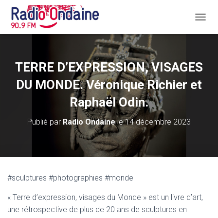
D
É
P
L
I
TERRE D’EXPRESSION, VISAGES
E
R
DU MONDE. Véronique Richier et
L
A
Raphaël Odin.
N
A
Publié par
Radio Ondaine
le
14 décembre 2023
V
I
G
A
T
I
#sculptures #photographies #monde
O
N
« Terre d’expression, visages du Monde » est un livre d’art,
une rétrospective de plus de 20 ans de sculptures en