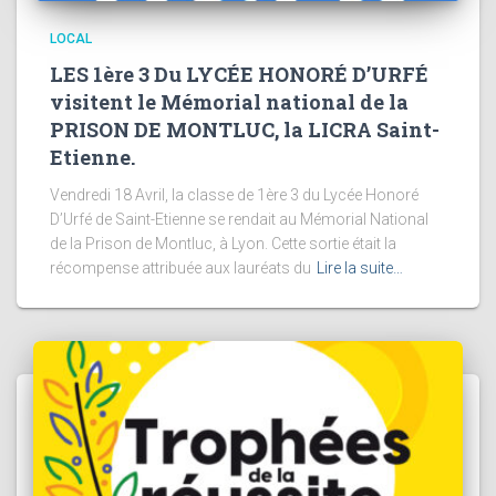
LOCAL
LES 1ère 3 Du LYCÉE HONORÉ D’URFÉ
visitent le Mémorial national de la
PRISON DE MONTLUC, la LICRA Saint-
Etienne.
Vendredi 18 Avril, la classe de 1ère 3 du Lycée Honoré
D’Urfé de Saint-Etienne se rendait au Mémorial National
de la Prison de Montluc, à Lyon. Cette sortie était la
récompense attribuée aux lauréats du
Lire la suite…