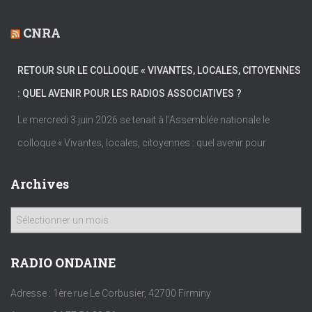
CNRA
RETOUR SUR LE COLLOQUE « VIVANTES, LOCALES, CITOYENNES
: QUEL AVENIR POUR LES RADIOS ASSOCIATIVES ?
Le mercredi 3 juin 2026 se tenait à l’Assemblée nationale le
colloque « Vivantes, locales, citoyennes : quel avenir pour
Archives
A
r
c
h
RADIO ONDAINE
i
v
Adresse : 1ère rue Le Corbusier, 42700 Firminy
e