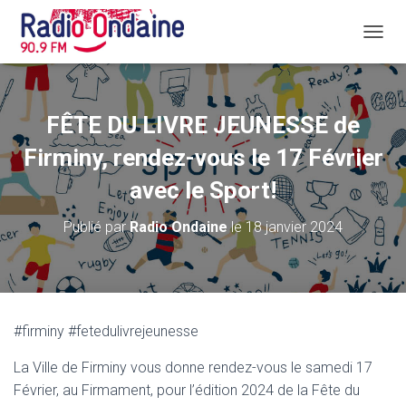
D
É
P
L
I
FÊTE DU LIVRE JEUNESSE de
E
R
Firminy, rendez-vous le 17 Février
L
A
avec le Sport!
N
A
Publié par
Radio Ondaine
le
18 janvier 2024
V
I
G
A
T
I
#firminy #fetedulivrejeunesse
O
N
La Ville de Firminy vous donne rendez-vous le samedi 17
Février, au Firmament, pour l’édition 2024 de la Fête du