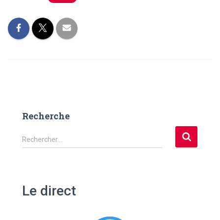
Recherche
R
Rechercher…
e
c
h
e
Le direct
r
c
h