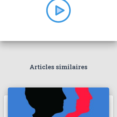
e
r
:
Articles similaires