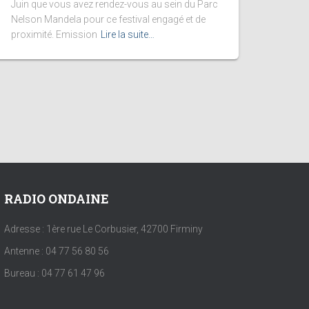
Juin que vous avez rendez-vous au sein du Parc
Nelson Mandela pour ce festival engagé et de
proximité. Emission
Lire la suite…
RADIO ONDAINE
Adresse : 1ère rue Le Corbusier, 42700 Firminy
Antenne : 04 77 56 80 56
Bureau : 04 77 61 47 96