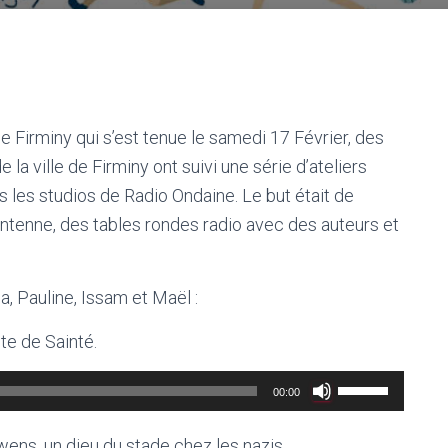
 Firminy qui s’est tenue le samedi 17 Février, des
la ville de Firminy ont suivi une série d’ateliers
s les studios de Radio Ondaine. Le but était de
antenne, des tables rondes radio avec des auteurs et
a, Pauline, Issam et Maël :
te de Sainté.
Utilisez
00:00
les
flèches
wens, un dieu du stade chez les nazis.