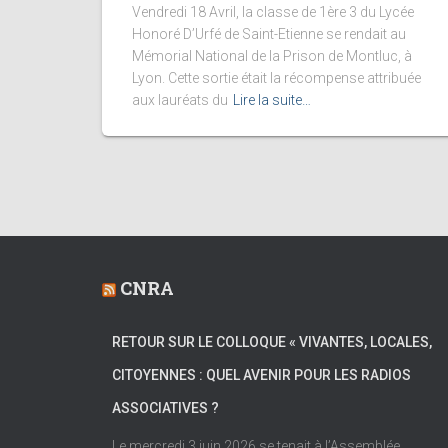
Vendredi 18 Avril, la classe de 1ère 3 du Lycée
Honoré D’Urfé de Saint-Etienne se rendait au
Mémorial National de la Prison de Montluc, à
Lyon. Cette sortie était la récompense attribuée
aux lauréats du
Lire la suite…
CNRA
RETOUR SUR LE COLLOQUE « VIVANTES, LOCALES,
CITOYENNES : QUEL AVENIR POUR LES RADIOS
ASSOCIATIVES ?
Le mercredi 3 juin 2026 se tenait à l’Assemblée