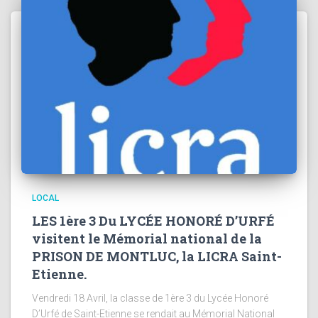
LOCAL
LES 1ère 3 Du LYCÉE HONORÉ D’URFÉ
visitent le Mémorial national de la
PRISON DE MONTLUC, la LICRA Saint-
Etienne.
Vendredi 18 Avril, la classe de 1ère 3 du Lycée Honoré
D’Urfé de Saint-Etienne se rendait au Mémorial National