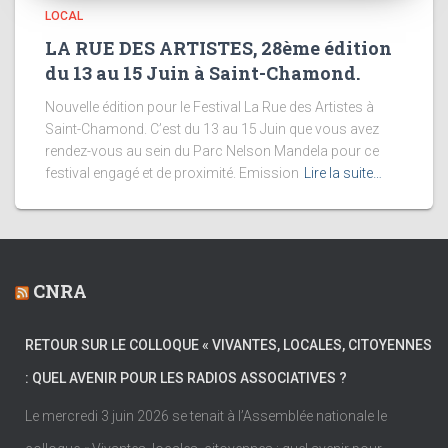
LOCAL
LA RUE DES ARTISTES, 28ème édition
du 13 au 15 Juin à Saint-Chamond.
Nouvelle édition pour le Festival La Rue des Artistes à
Saint-Chamond. C’est du 13 au 15 Juin que vous avez
rendez-vous au sein du Parc Nelson Mandela pour ce
festival engagé et de proximité. Emission
Lire la suite…
CNRA
RETOUR SUR LE COLLOQUE « VIVANTES, LOCALES, CITOYENNES
: QUEL AVENIR POUR LES RADIOS ASSOCIATIVES ?
Le mercredi 3 juin 2026 se tenait à l’Assemblée nationale le