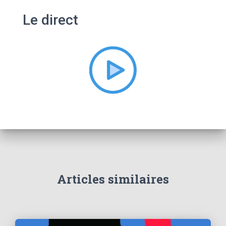
e
Le direct
r
c
h
e
r
:
Articles similaires