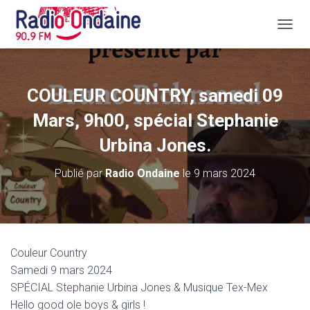
D
É
P
L
I
COULEUR COUNTRY, samedi 09
E
R
Mars, 9h00, spécial Stephanie
L
A
Urbina Jones.
N
A
Publié par
Radio Ondaine
le
9 mars 2024
V
I
G
A
T
I
Couleur Country
O
Samedi 9 mars 2024
N
SPÉCIAL Stephanie Urbina Jones & Musique Tex-Mex
Hello good ole boys & girls !