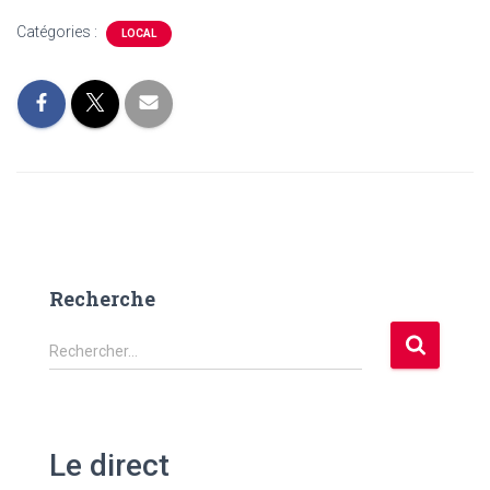
Catégories :
LOCAL
Recherche
R
Rechercher…
e
c
h
e
Le direct
r
c