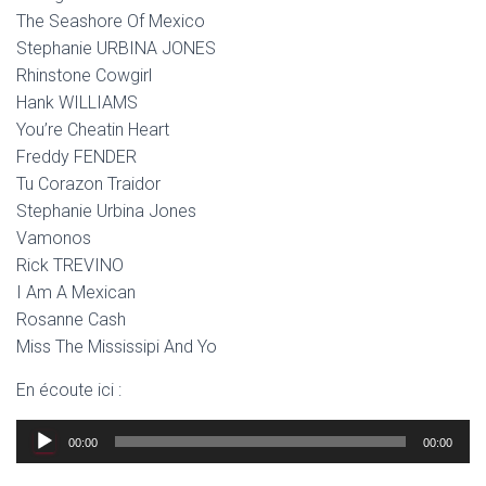
The Seashore Of Mexico
Stephanie URBINA JONES
Rhinstone Cowgirl
Hank WILLIAMS
You’re Cheatin Heart
Freddy FENDER
Tu Corazon Traidor
Stephanie Urbina Jones
Vamonos
Rick TREVINO
I Am A Mexican
Rosanne Cash
Miss The Mississipi And Yo
En écoute ici :
Lecteur
00:00
00:00
audio