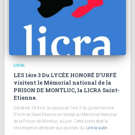
LOCAL
LES 1ère 3 Du LYCÉE HONORÉ D’URFÉ
visitent le Mémorial national de la
PRISON DE MONTLUC, la LICRA Saint-
Etienne.
Vendredi 18 Avril, la classe de 1ère 3 du Lycée Honoré
D’Urfé de Saint-Etienne se rendait au Mémorial National
de la Prison de Montluc, à Lyon. Cette sortie était la
récompense attribuée aux lauréats du
Lire la suite…