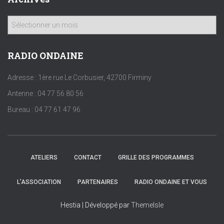
A
r
c
h
RADIO ONDAINE
i
v
Adresse : 1ère rue Le Corbusier, 42700 Firminy
e
Antenne : 04 77 56 80 56
s
Bureau : 04 77 61 47 96
ATELIERS
CONTACT
GRILLE DES PROGRAMMES
L’ASSOCIATION
PARTENAIRES
RADIO ONDAINE ET VOUS
Hestia | Développé par
ThemeIsle