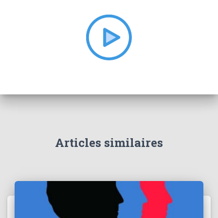
h
e
r
:
Articles similaires