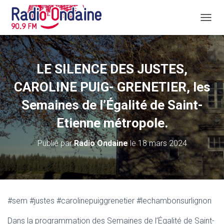
D
É
P
L
I
LE SILENCE DES JUSTES,
E
R
CAROLINE PUIG- GRENETIER, les
L
A
Semaines de l’Égalité de Saint-
N
Etienne métropole.
A
V
I
Publié par
Radio Ondaine
le
18 mars 2024
G
A
T
I
O
N
#sem #justes #carolinepuiggrenetier #lechambonsurlignon
Dans la programmation des Semaines de l’Égalité de Saint-