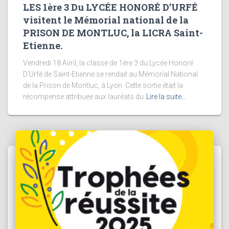
LES 1ère 3 Du LYCÉE HONORÉ D’URFÉ
visitent le Mémorial national de la
PRISON DE MONTLUC, la LICRA Saint-
Etienne.
Vendredi 18 Avril, la classe de 1ère 3 du Lycée Honoré
D’Urfé de Saint-Etienne se rendait au Mémorial National
de la Prison de Montluc, à Lyon. Cette sortie était la
récompense attribuée aux lauréats du
Lire la suite…