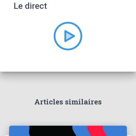
Le direct
r
c
h
e
r
:
Articles similaires