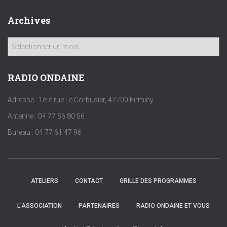
Archives
A
r
c
h
RADIO ONDAINE
i
v
Adresse : 1ère rue Le Corbusier, 42700 Firminy
e
Antenne : 04 77 56 80 56
s
Bureau : 04 77 61 47 96
ATELIERS
CONTACT
GRILLE DES PROGRAMMES
L’ASSOCIATION
PARTENAIRES
RADIO ONDAINE ET VOUS