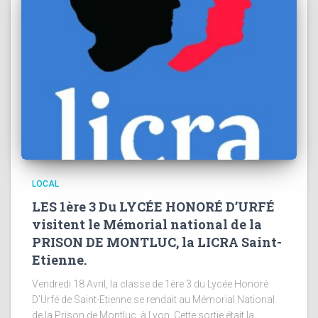
LOCAL
LES 1ère 3 Du LYCÉE HONORÉ D’URFÉ
visitent le Mémorial national de la
PRISON DE MONTLUC, la LICRA Saint-
Etienne.
Vendredi 18 Avril, la classe de 1ère 3 du Lycée Honoré
D’Urfé de Saint-Etienne se rendait au Mémorial National
de la Prison de Montluc, à Lyon. Cette sortie était la