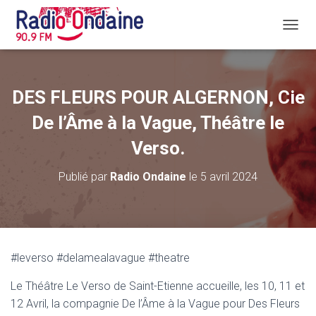
D
É
P
L
I
DES FLEURS POUR ALGERNON, Cie
E
R
De l’Âme à la Vague, Théâtre le
L
A
Verso.
N
A
Publié par
Radio Ondaine
le
5 avril 2024
V
I
G
A
T
I
#leverso #delamealavague #theatre
O
N
Le Théâtre Le Verso de Saint-Etienne accueille, les 10, 11 et
12 Avril, la compagnie De l’Âme à la Vague pour Des Fleurs