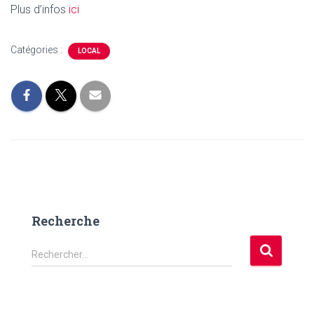
Plus d’infos
ici
Catégories :
LOCAL
Recherche
R
Rechercher…
e
c
h
e