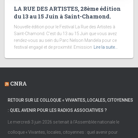
LA RUE DES ARTISTES, 28ème édition
du 13 au 15 Juin à Saint-Chamond.
Nouvelle édition pour le Festival La Rue des Artistes à
Saint-Chamond. C’est du 13 au 15 Juin que vous avez
rendez-vous au sein du Parc Nelson Mandela pour ce
festival engagé et de proximité. Emission
Lire la suite…
CNRA
RETOUR SUR LE COLLOQUE « VIVANTES, LOCALES, CITOYENNES
: QUEL AVENIR POUR LES RADIOS ASSOCIATIVES ?
Le mercredi 3 juin 2026 se tenait à l’Assemblée nationale le
colloque « Vivantes, locales, citoyennes : quel avenir pour