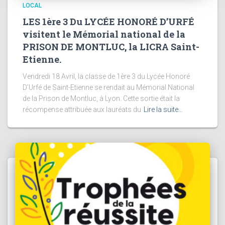
LOCAL
LES 1ère 3 Du LYCÉE HONORÉ D’URFÉ
visitent le Mémorial national de la
PRISON DE MONTLUC, la LICRA Saint-
Etienne.
Vendredi 18 Avril, la classe de 1ère 3 du Lycée Honoré
D’Urfé de Saint-Etienne se rendait au Mémorial National
de la Prison de Montluc, à Lyon. Cette sortie était la
récompense attribuée aux lauréats du
Lire la suite…