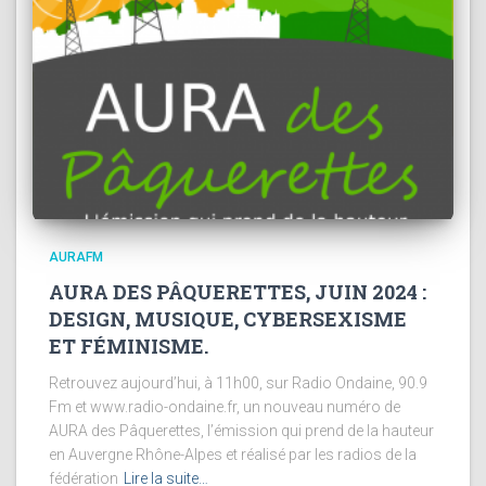
AURAFM
AURA DES PÂQUERETTES, JUIN 2024 :
DESIGN, MUSIQUE, CYBERSEXISME
ET FÉMINISME.
Retrouvez aujourd’hui, à 11h00, sur Radio Ondaine, 90.9
Fm et www.radio-ondaine.fr, un nouveau numéro de
AURA des Pâquerettes, l’émission qui prend de la hauteur
en Auvergne Rhône-Alpes et réalisé par les radios de la
fédération
Lire la suite…