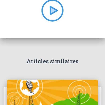
e
r
:
Articles similaires