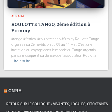
AURAFM
ROULOTTE TANGO, 2ème édition à
Firminy.
#tango #festival #roulottetango #firminy Roulotte Tango
organise sa 2ème édition du 09 au 11 Mai. C’est une
invitation au voyage dans le monde du Tango argentin
par sa musique et sa danse que l’association Roulotte
Lire la suite…
CNRA
RETOUR SUR LE COLLOQUE « VIVANTES, LOCALES, CITOYENNES