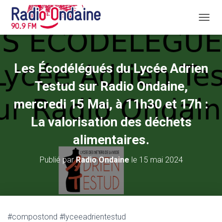
D
É
P
L
I
Les Écodélégués du Lycée Adrien
E
R
Testud sur Radio Ondaine,
L
A
mercredi 15 Mai, à 11h30 et 17h :
N
La valorisation des déchets
A
V
alimentaires.
I
G
A
Publié par
Radio Ondaine
le
15 mai 2024
T
I
O
N
#compostond #lyceeadrientestud