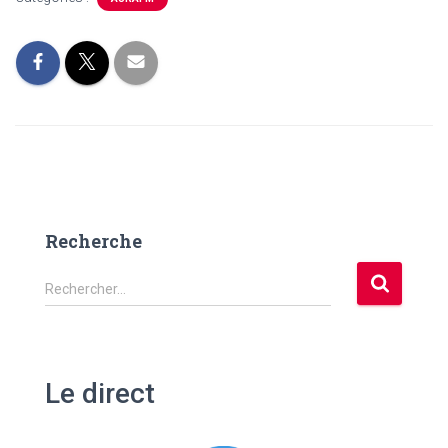
Recherche
R
Rechercher…
e
c
h
e
Le direct
r
c
h