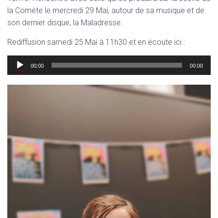
la Comète le mercredi 29 Mai, autour de sa musique et de
son dernier disque, la Maladresse.
Rediffusion samedi 25 Mai à 11h30 et en écoute ici :
Lecteur
00:00
00:00
audio