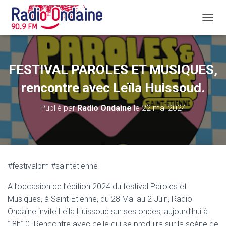
D
É
P
L
I
FESTIVAL PAROLES ET MUSIQUES,
E
R
rencontre avec Leïla Huissoud.
L
A
Publié par
Radio Ondaine
le
22 mai 2024
N
A
V
I
G
A
#festivalpm #saintetienne
T
I
A l’occasion de l’édition 2024 du festival Paroles et
O
N
Musiques, à Saint-Etienne, du 28 Mai au 2 Juin, Radio
Ondaine invite Leïla Huissoud sur ses ondes, aujourd’hui à
18h10. Rencontre avec celle qui se produira sur la scène de