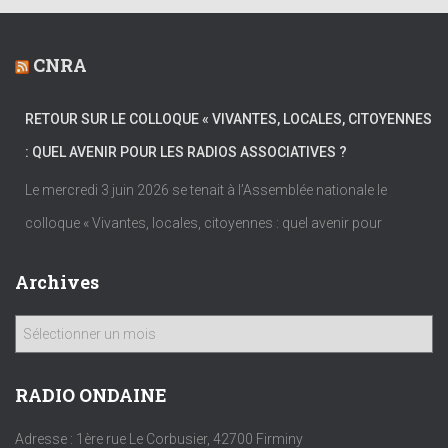
CNRA
RETOUR SUR LE COLLOQUE « VIVANTES, LOCALES, CITOYENNES
: QUEL AVENIR POUR LES RADIOS ASSOCIATIVES ?
Le mercredi 3 juin 2026 se tenait à l’Assemblée nationale le
colloque « Vivantes, locales, citoyennes : quel avenir pour
Archives
A
r
c
h
RADIO ONDAINE
i
v
Adresse : 1ère rue Le Corbusier, 42700 Firminy