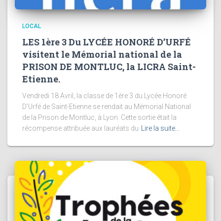
LOCAL
LES 1ère 3 Du LYCÉE HONORÉ D’URFÉ
visitent le Mémorial national de la
PRISON DE MONTLUC, la LICRA Saint-
Etienne.
Vendredi 18 Avril, la classe de 1ère 3 du Lycée Honoré
D’Urfé de Saint-Etienne se rendait au Mémorial National
de la Prison de Montluc, à Lyon. Cette sortie était la
récompense attribuée aux lauréats du
Lire la suite…