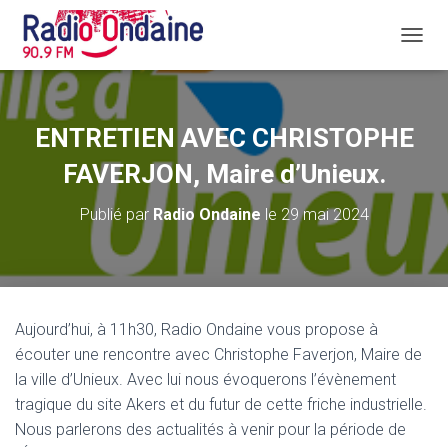
D
É
P
L
I
ENTRETIEN AVEC CHRISTOPHE
E
R
FAVERJON, Maire d’Unieux.
L
A
Publié par
Radio Ondaine
le
29 mai 2024
N
A
V
I
G
A
Aujourd’hui, à 11h30, Radio Ondaine vous propose à
T
écouter une rencontre avec Christophe Faverjon, Maire de
I
O
la ville d’Unieux. Avec lui nous évoquerons l’évènement
N
tragique du site Akers et du futur de cette friche industrielle.
Nous parlerons des actualités à venir pour la période de