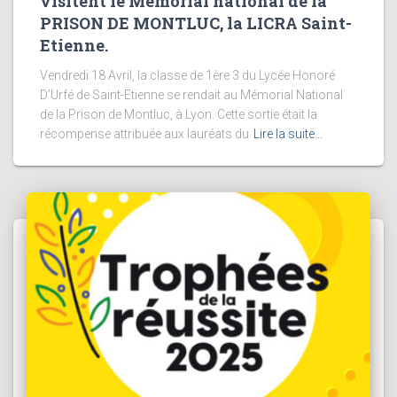
visitent le Mémorial national de la
PRISON DE MONTLUC, la LICRA Saint-
Etienne.
Vendredi 18 Avril, la classe de 1ère 3 du Lycée Honoré
D’Urfé de Saint-Etienne se rendait au Mémorial National
de la Prison de Montluc, à Lyon. Cette sortie était la
récompense attribuée aux lauréats du
Lire la suite…