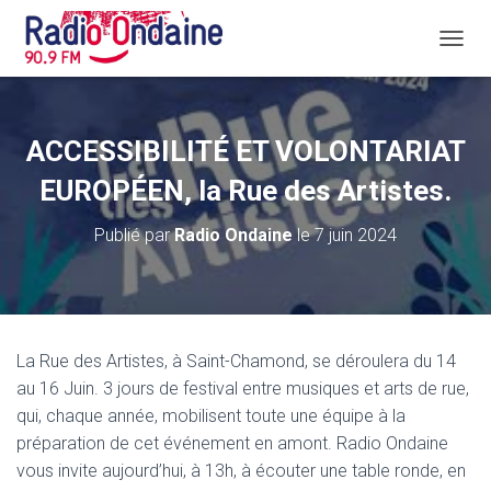
D
É
P
L
I
ACCESSIBILITÉ ET VOLONTARIAT
E
R
EUROPÉEN, la Rue des Artistes.
L
A
Publié par
Radio Ondaine
le
7 juin 2024
N
A
V
I
G
A
La Rue des Artistes, à Saint-Chamond, se déroulera du 14
T
au 16 Juin. 3 jours de festival entre musiques et arts de rue,
I
O
qui, chaque année, mobilisent toute une équipe à la
N
préparation de cet événement en amont. Radio Ondaine
vous invite aujourd’hui, à 13h, à écouter une table ronde, en