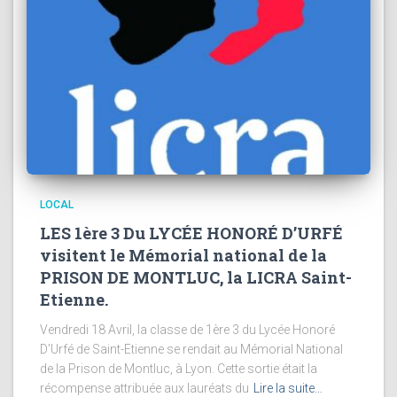
LOCAL
LES 1ère 3 Du LYCÉE HONORÉ D’URFÉ
visitent le Mémorial national de la
PRISON DE MONTLUC, la LICRA Saint-
Etienne.
Vendredi 18 Avril, la classe de 1ère 3 du Lycée Honoré
D’Urfé de Saint-Etienne se rendait au Mémorial National
de la Prison de Montluc, à Lyon. Cette sortie était la
récompense attribuée aux lauréats du
Lire la suite…