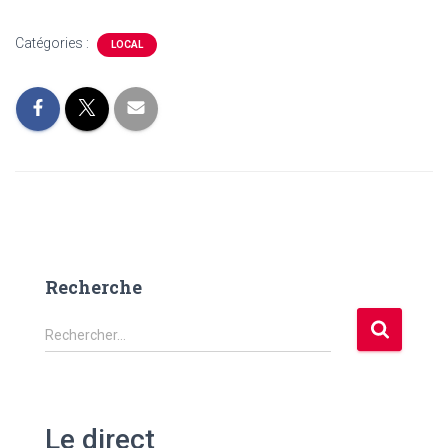
Catégories :
LOCAL
Recherche
R
Rechercher…
e
c
h
e
Le direct
r