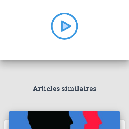
c
h
e
r
:
Articles similaires