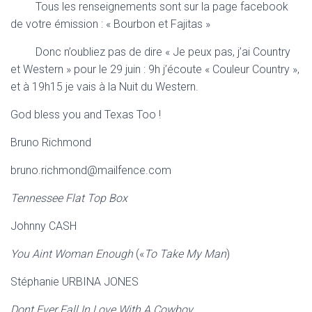
Tous les renseignements sont sur la page facebook
de votre émission : « Bourbon et Fajitas »
Donc n’oubliez pas de dire « Je peux pas, j’ai Country
et Western » pour le 29 juin : 9h j’écoute « Couleur Country »,
et à 19h15 je vais à la Nuit du Western.
God bless you and Texas Too !
Bruno Richmond
bruno.richmond@mailfence.com
Tennessee Flat Top Box
Johnny CASH
You Aint Woman Enough
(«
To Take My Man
)
Stéphanie URBINA JONES
Dont Ever Fall In Love With A Cowboy