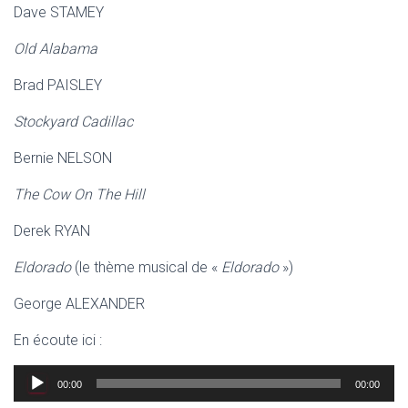
Dave STAMEY
Old Alabama
Brad PAISLEY
Stockyard Cadillac
Bernie NELSON
The Cow On The Hill
Derek RYAN
Eldorado
(le thème musical de «
Eldorado
»)
George ALEXANDER
En écoute ici :
Lecteur
00:00
00:00
audio