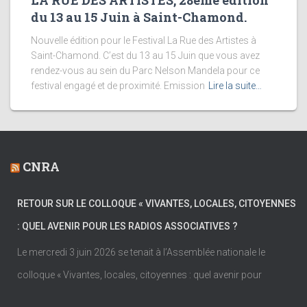
LA RUE DES ARTISTES, 28ème édition
du 13 au 15 Juin à Saint-Chamond.
Nouvelle édition pour le Festival La Rue des Artistes à
Saint-Chamond. C’est du 13 au 15 Juin que vous avez
rendez-vous au sein du Parc Nelson Mandela pour ce
festival engagé et de proximité. Emission
Lire la suite…
CNRA
RETOUR SUR LE COLLOQUE « VIVANTES, LOCALES, CITOYENNES
: QUEL AVENIR POUR LES RADIOS ASSOCIATIVES ?
Le mercredi 3 juin 2026 se tenait à l’Assemblée nationale le
colloque « Vivantes, locales, citoyennes : quel avenir pour