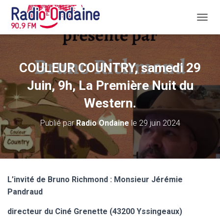
D
É
P
L
I
COULEUR COUNTRY, samedi 29
E
R
Juin, 9h, La Première Nuit du
L
A
Western.
N
A
Publié par
Radio Ondaine
le
29 juin 2024
V
I
G
A
T
I
L’invité de Bruno Richmond : Monsieur Jérémie
O
Pandraud
N
directeur du Ciné Grenette (43200 Yssingeaux)