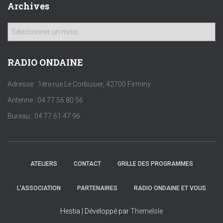
Archives
A
r
c
h
RADIO ONDAINE
i
v
Adresse : 1ère rue Le Corbusier, 42700 Firminy
e
Antenne : 04 77 56 80 56
s
Bureau : 04 77 61 47 96
ATELIERS
CONTACT
GRILLE DES PROGRAMMES
L’ASSOCIATION
PARTENAIRES
RADIO ONDAINE ET VOUS
Hestia | Développé par
ThemeIsle