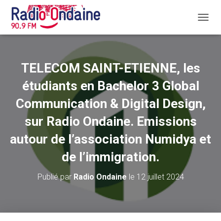
D
É
P
L
I
TELECOM SAINT-ETIENNE, les
E
R
étudiants en Bachelor 3 Global
L
A
Communication & Digital Design,
N
sur Radio Ondaine. Emissions
A
V
autour de l’association Numidya et
I
G
de l’immigration.
A
T
I
Publié par
Radio Ondaine
le
12 juillet 2024
O
N