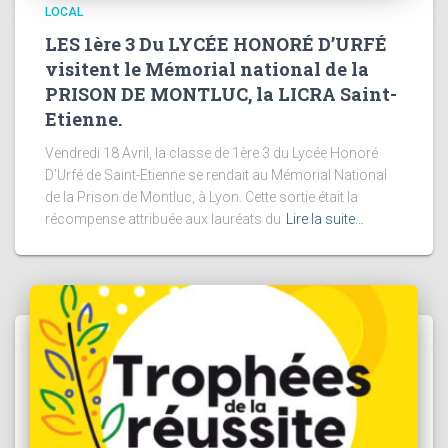
LOCAL
LES 1ère 3 Du LYCÉE HONORÉ D’URFÉ
visitent le Mémorial national de la
PRISON DE MONTLUC, la LICRA Saint-
Etienne.
Vendredi 18 Avril, la classe de 1ère 3 du Lycée Honoré
D’Urfé de Saint-Etienne se rendait au Mémorial National
de la Prison de Montluc, à Lyon. Cette sortie était la
récompense attribuée aux lauréats du
Lire la suite…