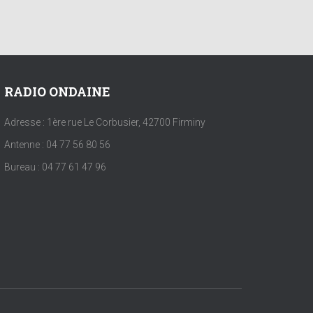
RADIO ONDAINE
Adresse : 1ère rue Le Corbusier, 42700 Firminy
Antenne : 04 77 56 80 56
Bureau : 04 77 61 47 96