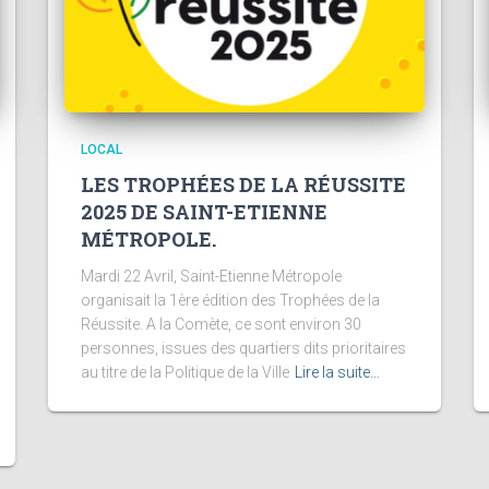
LOCAL
LES TROPHÉES DE LA RÉUSSITE
2025 DE SAINT-ETIENNE
MÉTROPOLE.
Mardi 22 Avril, Saint-Etienne Métropole
organisait la 1ère édition des Trophées de la
Réussite. A la Comète, ce sont environ 30
personnes, issues des quartiers dits prioritaires
au titre de la Politique de la Ville
Lire la suite…