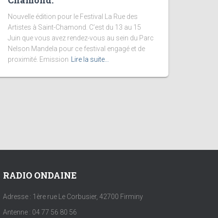
Chamond.
Nouvelle édition pour le Festival La Rue des
Artistes à Saint-Chamond. C’est du 13 au 15
Juin que vous avez rendez-vous au sein du Parc
Nelson Mandela pour ce festival engagé et de
proximité. Emission
Lire la suite…
RADIO ONDAINE
Adresse : 1ère rue Le Corbusier, 42700 Firminy
Antenne : 04 77 56 80 56