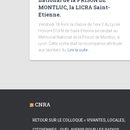
national de la PRISON DE
MONTLUC, la LICRA Saint-
Etienne.
Vendredi 18 Avril, la classe de 1ère 3 du Lycée
Honoré D’Urfé de Saint-Etienne se rendait au
Mémorial National de la Prison de Montluc, à
Lyon. Cette sortie était la récompense attribuée
aux lauréats du
Lire la suite…
CNRA
RETOUR SUR LE COLLOQUE « VIVANTES, LOCALES,
CITOYENNES : QUEL AVENIR POUR LES RADIOS