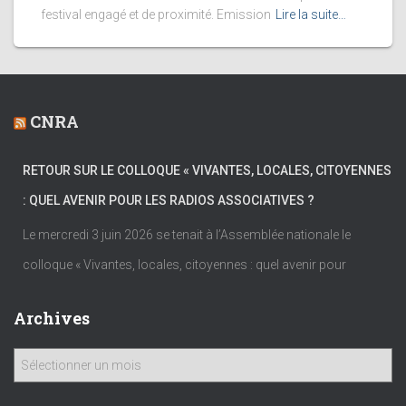
festival engagé et de proximité. Emission
Lire la suite…
CNRA
RETOUR SUR LE COLLOQUE « VIVANTES, LOCALES, CITOYENNES
: QUEL AVENIR POUR LES RADIOS ASSOCIATIVES ?
Le mercredi 3 juin 2026 se tenait à l’Assemblée nationale le
colloque « Vivantes, locales, citoyennes : quel avenir pour
Archives
A
r
c