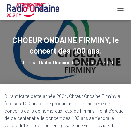
D
É
P
L
I
CHOEUR ONDAINE FIRMINY, le
E
R
concert des 100 ans.
L
A
Publié par
Radio Ondaine
le
6 novembre 2024
N
A
V
I
G
A
Durant toute cette année 2024, Chœur Ondaine Firminy a
T
fêté ses 100 ans en se produisant pour une série de
I
O
concerts dans de nombreux lieux de Firminy. Point d’orgue
N
de ce centenaire, le concert des 100 ans se tiendra le
vendredi 13 Décembre en Eglise Saint-Firmin, place du