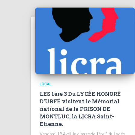
LOCAL
LES 1ère 3 Du LYCÉE HONORÉ
D’URFÉ visitent le Mémorial
national de la PRISON DE
MONTLUC, la LICRA Saint-
Etienne.
Vendredi 18 Avril, la classe de 1ère 3 du Lycée