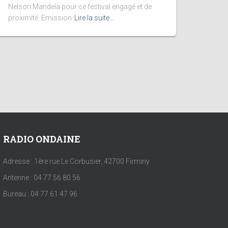
Nelson Mandela pour ce festival engagé et de
proximité. Emission
Lire la suite…
RADIO ONDAINE
Adresse : 1ère rue Le Corbusier, 42700 Firminy
Antenne : 04 77 56 80 56
Bureau : 04 77 61 47 96