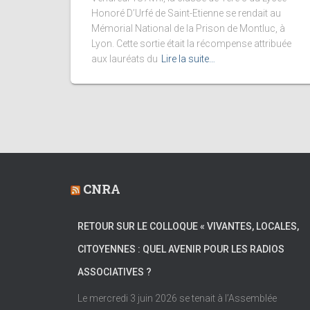
Honoré D’Urfé de Saint-Etienne se rendait au
Mémorial National de la Prison de Montluc, à
Lyon. Cette sortie était la récompense attribuée
aux lauréats du
Lire la suite…
CNRA
RETOUR SUR LE COLLOQUE « VIVANTES, LOCALES,
CITOYENNES : QUEL AVENIR POUR LES RADIOS
ASSOCIATIVES ?
Le mercredi 3 juin 2026 se tenait à l’Assemblée