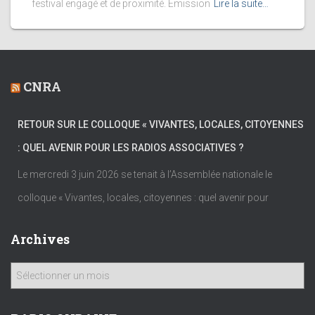
festival engagé et de proximité. Emission
Lire la suite…
CNRA
RETOUR SUR LE COLLOQUE « VIVANTES, LOCALES, CITOYENNES
: QUEL AVENIR POUR LES RADIOS ASSOCIATIVES ?
Le mercredi 3 juin 2026 se tenait à l’Assemblée nationale le
colloque « Vivantes, locales, citoyennes : quel avenir pour
Archives
A
r
c