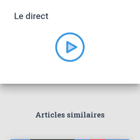
h
e
Le direct
r
c
h
e
r
:
Articles similaires