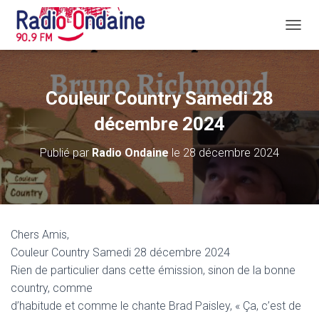
D
É
P
L
I
Couleur Country Samedi 28
E
R
décembre 2024
L
A
Publié par
Radio Ondaine
le
28 décembre 2024
N
A
V
I
G
A
Chers Amis,
T
Couleur Country Samedi 28 décembre 2024
I
O
Rien de particulier dans cette émission, sinon de la bonne
N
country, comme
d’habitude et comme le chante Brad Paisley, « Ça, c’est de