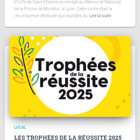
D’Urfé de Saint-Etienne se rendait au Mémorial National
de la Prison de Montluc, à Lyon. Cette sortie était la
récompense attribuée aux lauréats du
Lire la suite…
LOCAL
LES TROPHÉES DE LA RÉUSSITE 2025