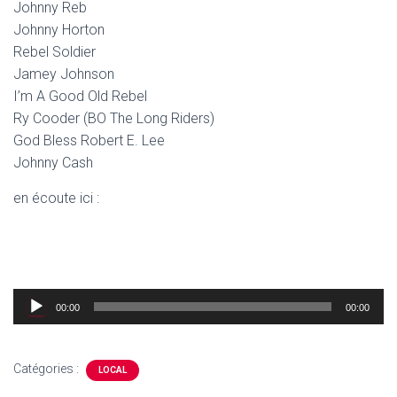
Johnny Reb
Johnny Horton
Rebel Soldier
Jamey Johnson
I’m A Good Old Rebel
Ry Cooder (BO The Long Riders)
God Bless Robert E. Lee
Johnny Cash
en écoute ici :
Lecteur
00:00
00:00
audio
Catégories :
LOCAL