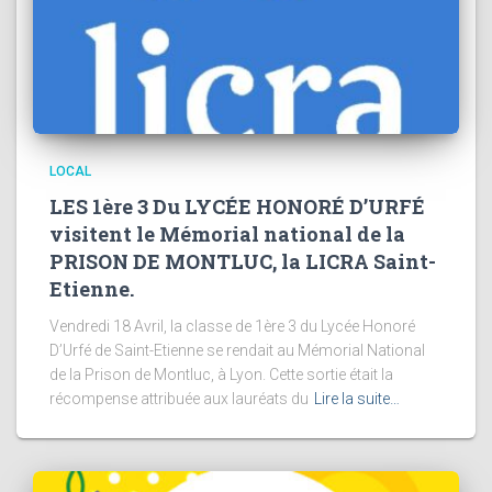
LOCAL
LES 1ère 3 Du LYCÉE HONORÉ D’URFÉ
visitent le Mémorial national de la
PRISON DE MONTLUC, la LICRA Saint-
Etienne.
Vendredi 18 Avril, la classe de 1ère 3 du Lycée Honoré
D’Urfé de Saint-Etienne se rendait au Mémorial National
de la Prison de Montluc, à Lyon. Cette sortie était la
récompense attribuée aux lauréats du
Lire la suite…