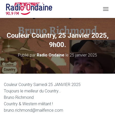
D
É
P
L
I
Couleur Country, 25 Janvier 2025,
E
R
9h00.
L
A
Publié par
Radio Ondaine
le
25 janvier 2025
N
A
V
I
G
A
Couleur Country Samedi 25 JANVIER 2025
T
Toujours le meilleur du Country…
I
O
Bruno Richmond
N
Country & Western militant !
bruno.richmond@mailfence.com