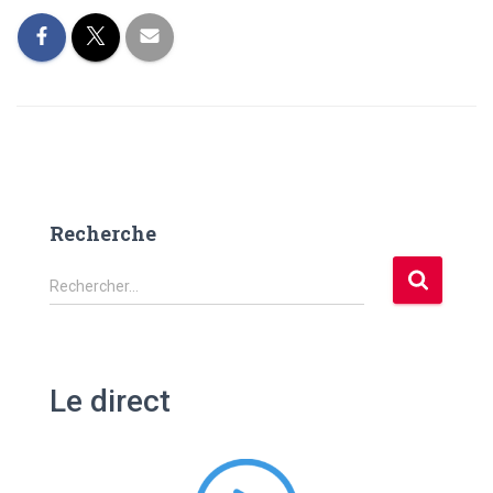
Recherche
R
Rechercher…
e
c
h
e
Le direct
r
c
h
e